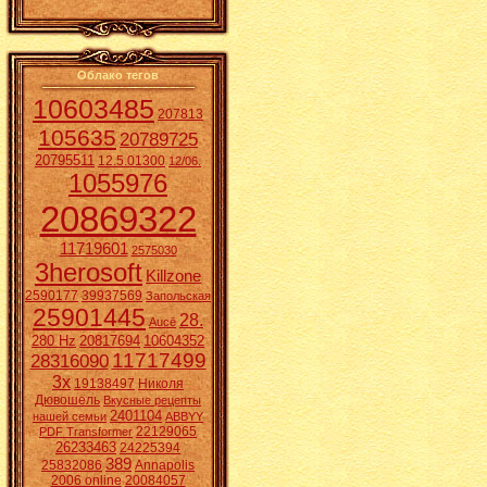
Облако тегов
10603485
207813
105635
20789725
20795511
12.5.01300
12/06.
1055976
20869322
11719601
2575030
3herosoft
Killzone
2590177
39937569
Запольская
25901445
28.
Aucē
280 Hz
20817694
10604352
11717499
28316090
3x
19138497
Николя
Дювошель
Вкусные рецепты
2401104
нашей семьи
ABBYY
22129065
PDF Transformer
26233463
24225394
389
25832086
Annapolis
2006 online
20084057