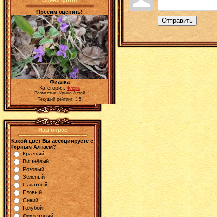
Оцени фото!
Просим оценить!
Отправить
Фиалка
Категория:
Флора
Разместил: Ирина-Алтай
Текущий рейтинг: 3.5
Наш опрос
Какой цвет Вы ассоциируете с
Горным Алтаем?
Красный
Вишнёвый
Розовый
Зелёный
Салатный
Еловый
Синий
Голубой
Фиолетовый