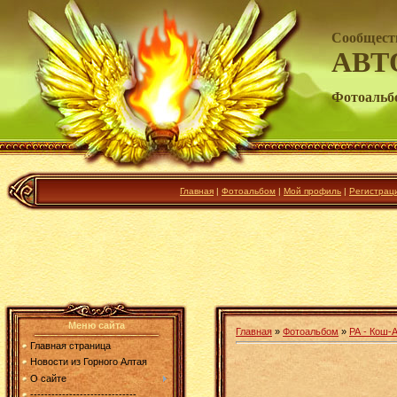
Сообщест
АВТ
Фотоальб
Главная
|
Фотоальбом
|
Мой профиль
|
Регистрац
Меню сайта
Главная
»
Фотоальбом
»
РА - Кош-А
Главная страница
Новости из Горного Алтая
О сайте
------------------------------