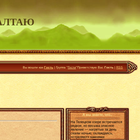
АЛТАЮ
Вы вошли как
Гость
|
Группа
"
Гости
"
Приветствую Вас
Гость
|
RSS
А вы знаете, что..
На Телецком озере встречается
редкое, но весьма опасное
явление — нагретые за день
скалы ночью, охлаждаясь,
«стреляют» камнями