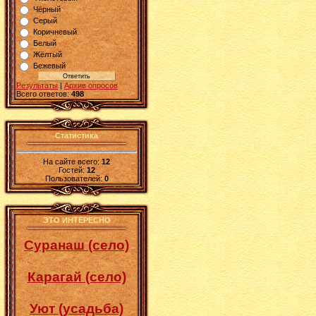
Чёрный
Серый
Коричневый
Белый
Жёлтый
Бежевый
Результаты
|
Архив опросов
Всего ответов:
498
Статистика
На сайте всего:
12
Гостей:
12
Пользователей:
0
ЭТО ИНТЕРЕСНО
Суранаш (село)
Карагай (село)
Уют (усадьба)