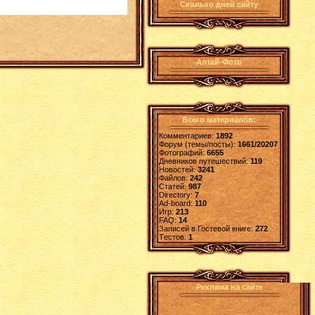
Сколько дней сайту
Алтай-Фото
Всего материалов:
Комментариев:
1892
Форум (темы/посты):
1661/20207
Фотографий:
6655
Дневников путешествий:
119
Новостей:
3241
Файлов:
242
Статей:
987
Directory:
7
Ad-board:
110
Игр:
213
FAQ:
14
Записей в Гостевой книге:
272
Tестов:
1
Реклама на сайте