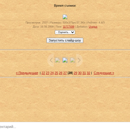
Время съемки:
Просмотров
: 2537 |
Размеры
: 500x375px/37.3Kb |
Рейтинг
: 4.4/5
Дата
: 16.06.2009 |
Теги
:
11717499
|
Добавил
:
Uragus
« Предыдущая
|
22
23
24
25
26
27
[
28
]
29
30
31
32
|
Следующая »