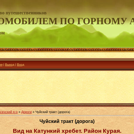
во путешественников
ОМОБИЛЕМ ПО ГОРНОМУ 
ом
ия
|
Выход
|
Вход
гачский р-н
»
Дороги
» Чуйский тракт (дорога)
Чуйский тракт (дорога)
Вид на Катункий хребет. Район Курая.