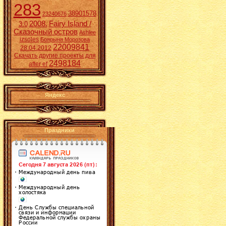
283
38901578
23240676
2008.
Fairy Island /
3:0
Сказочный остров
Ashlee
izsoles
Боярыня Морозова
22009841
28.04.2012
Скачать другие проекты для
2498184
after ef
Яндекс
Праздники