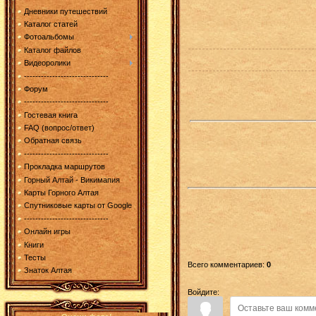
Дневники путешествий
Каталог статей
Фотоальбомы
Каталог файлов
Видеоролики
------------------------------
Форум
------------------------------
Гостевая книга
FAQ (вопрос/ответ)
Обратная связь
------------------------------
Прокладка маршрутов
Горный Алтай - Викимапия
Карты Горного Алтая
Спутниковые карты от Google
------------------------------
Онлайн игры
Книги
Тесты
Всего комментариев
:
0
Знаток Алтая
Войдите: