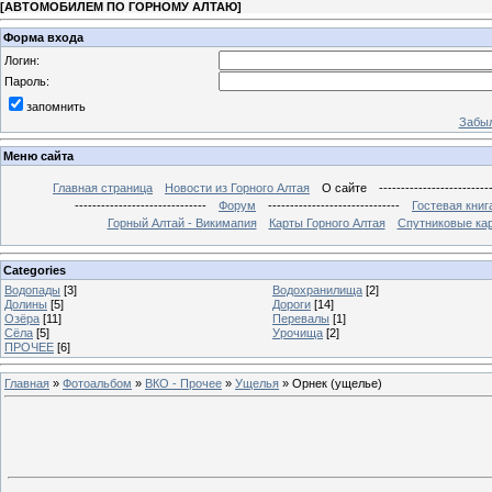
[
АВТОМОБИЛЕМ ПО ГОРНОМУ АЛТАЮ
]
Форма входа
Логин:
Пароль:
запомнить
Забыл
Меню сайта
Главная страница
Новости из Горного Алтая
О сайте
-------------------------
------------------------------
Форум
------------------------------
Гостевая книг
Горный Алтай - Викимапия
Карты Горного Алтая
Спутниковые кар
Categories
Водопады
[3]
Водохранилища
[2]
Долины
[5]
Дороги
[14]
Озёра
[11]
Перевалы
[1]
Сёла
[5]
Урочища
[2]
ПРОЧЕЕ
[6]
Главная
»
Фотоальбом
»
ВКО - Прочее
»
Ущелья
» Орнек (ущелье)