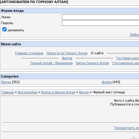
[
АВТОМОБИЛЕМ ПО ГОРНОМУ АЛТАЮ
]
Форма входа
Логин:
Пароль:
запомнить
Забыл
Меню сайта
Главная страница
Новости из Горного Алтая
О сайте
-------------------------
------------------------------
Форум
------------------------------
Гостевая книг
Горный Алтай - Викимапия
Карты Горного Алтая
Спутниковые кар
Categories
Фауна
[351]
Флора
[443]
Главная
»
Фотоальбом
»
Флора и фауна Алтая
»
Фауна
» Чёрный аист (птица)
Фото с сайта Вик
Публикуется в со
Просмотреть ф