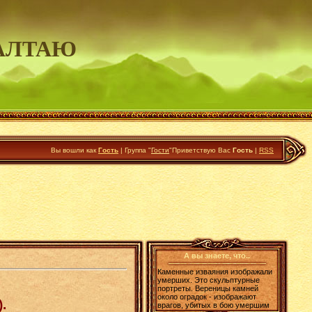
АЛТАЮ
Вы вошли как
Гость
|
Группа
"
Гости
"
Приветствую Вас
Гость
|
RSS
А вы знаете, что..
Каменные изваяния изображали
умерших. Это скульптурные
портреты. Вереницы камней
около оградок - изображают
.
врагов, убитых в бою умершим