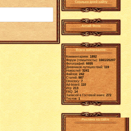
Сколько дней сайту
Алтай-Фото
Всего материалов:
Комментариев:
1892
Форум (темы/посты):
1661/20207
Фотографий:
6655
Дневников путешествий:
119
Новостей:
3241
Файлов:
242
Статей:
987
Directory:
7
Ad-board:
110
Игр:
213
FAQ:
14
Записей в Гостевой книге:
272
Tестов:
1
Реклама на сайте