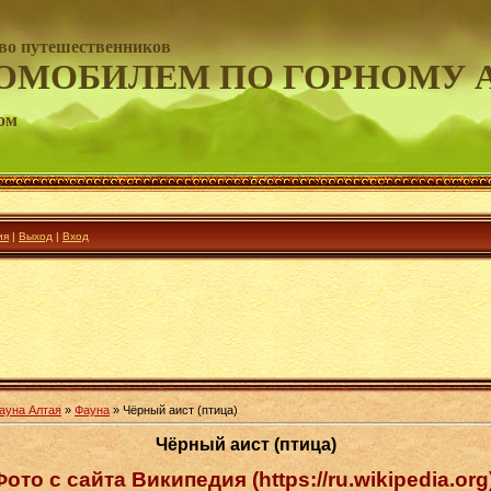
во путешественников
ОМОБИЛЕМ ПО ГОРНОМУ 
ом
ия
|
Выход
|
Вход
ауна Алтая
»
Фауна
» Чёрный аист (птица)
Чёрный аист (птица)
Фото с сайта Википедия (https://ru.wikipedia.org)