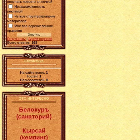
получать новости эл.почтой
Незахламленность
рекламой
Четкое структурирование
материалов
Мне все перечисленное
нравится
Результаты
|
Архив опросов
Всего ответов:
163
Статистика
На сайте всего:
1
Гостей:
1
Пользователей:
0
ЭТО ИНТЕРЕСНО
Белокуръ
(санаторий)
Кырсай
(кемпинг)