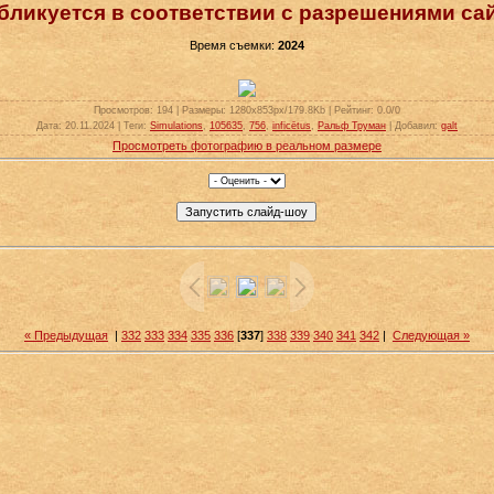
бликуется в соответствии с разрешениями сай
Время съемки:
2024
Просмотров
: 194 |
Размеры
: 1280x853px/179.8Kb |
Рейтинг
: 0.0/0
Дата
: 20.11.2024 |
Теги
:
Simulations
,
105635
,
756
,
inficētus
,
Ральф Труман
|
Добавил
:
galt
Просмотреть фотографию в реальном размере
« Предыдущая
|
332
333
334
335
336
[
337
]
338
339
340
341
342
|
Следующая »