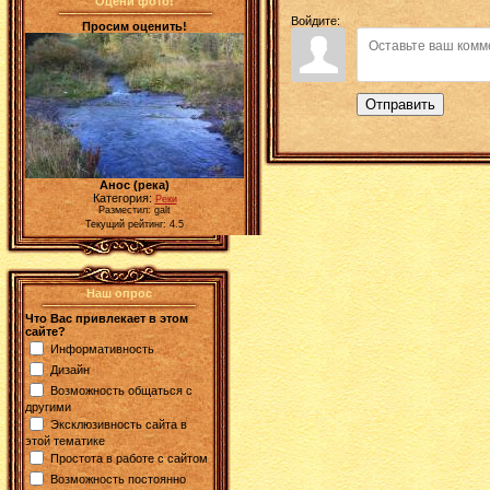
Оцени фото!
Войдите:
Просим оценить!
Отправить
Анос (река)
Категория:
Реки
Разместил: galt
Текущий рейтинг: 4.5
Наш опрос
Что Вас привлекает в этом
сайте?
Информативность
Дизайн
Возможность общаться с
другими
Эксклюзивность сайта в
этой тематике
Простота в работе с сайтом
Возможность постоянно