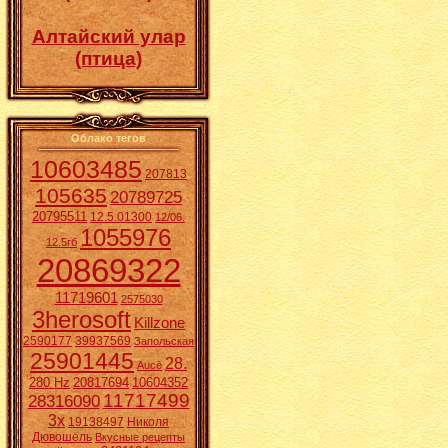
Алтайский улар
(птица)
Облако тегов
10603485
207813
105635
20789725
20795511
12.5.01300
12/06.
1055976
12.5гб
20869322
11719601
2575030
3herosoft
Killzone
2590177
39937569
Запольская
25901445
28.
Aucē
280 Hz
20817694
10604352
11717499
28316090
3x
19138497
Николя
Дювошель
Вкусные рецепты