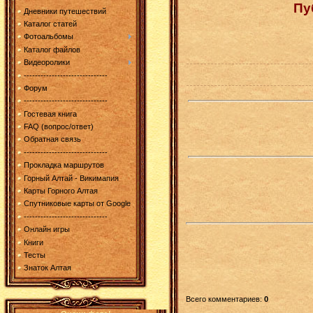
Пу
Дневники путешествий
Каталог статей
Фотоальбомы
Каталог файлов
Видеоролики
------------------------------
Форум
------------------------------
Гостевая книга
FAQ (вопрос/ответ)
Обратная связь
------------------------------
Прокладка маршрутов
Горный Алтай - Викимапия
Карты Горного Алтая
Спутниковые карты от Google
------------------------------
Онлайн игры
Книги
Тесты
Знаток Алтая
Всего комментариев
:
0