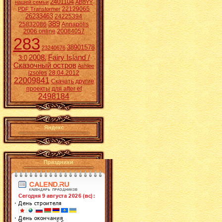
2401104
нашей семьи
ABBYY
22129065
PDF Transformer
26233463
24225394
389
25832086
Annapolis
2006 online
20084057
283
38901578
23240676
2008.
Fairy Island /
3:0
Сказочный остров
Ashlee
izsoles
28.04.2012
22009841
Скачать другие
проекты для after ef
2498184
Яндекс
Праздники