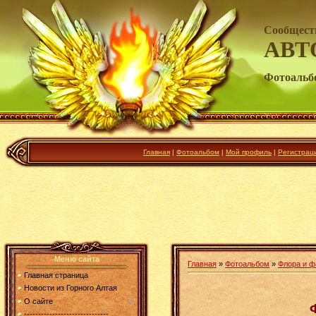
Сообщест
АВТ
Фотоальб
Главная
|
Фотоальбом
|
Мой профиль
|
Регистрац
Меню сайта
Главная
»
Фотоальбом
»
Флора и ф
Главная страница
Новости из Горного Алтая
О сайте
------------------------------