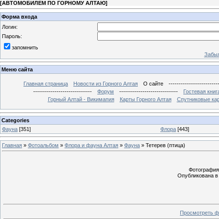
[
АВТОМОБИЛЕМ ПО ГОРНОМУ АЛТАЮ
]
Форма входа
Логин:
Пароль:
запомнить
Забыл
Меню сайта
Главная страница
Новости из Горного Алтая
О сайте
-------------------------
------------------------------
Форум
------------------------------
Гостевая книг
Горный Алтай - Викимапия
Карты Горного Алтая
Спутниковые кар
Categories
Фауна
[351]
Флора
[443]
Главная
»
Фотоальбом
»
Флора и фауна Алтая
»
Фауна
» Тетерев (птица)
Фотография с
Опубликована в 
Просмотреть ф