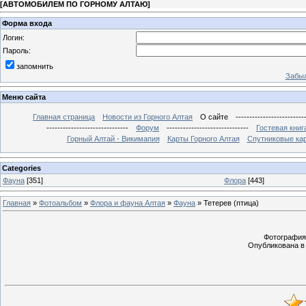
[
АВТОМОБИЛЕМ ПО ГОРНОМУ АЛТАЮ
]
Форма входа
Логин:
Пароль:
запомнить
Забыл
Меню сайта
Главная страница
Новости из Горного Алтая
О сайте
-------------------------
------------------------------
Форум
------------------------------
Гостевая книг
Горный Алтай - Викимапия
Карты Горного Алтая
Спутниковые кар
Categories
Фауна
[351]
Флора
[443]
Главная
»
Фотоальбом
»
Флора и фауна Алтая
»
Фауна
» Тетерев (птица)
Фотография с
Опубликована в 