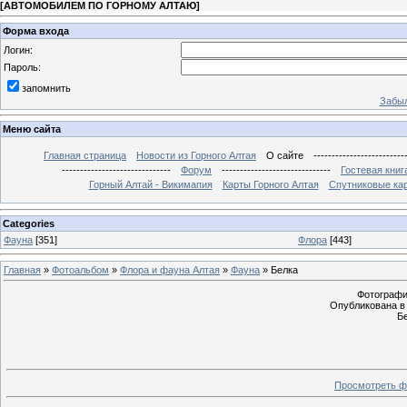
[
АВТОМОБИЛЕМ ПО ГОРНОМУ АЛТАЮ
]
Форма входа
Логин:
Пароль:
запомнить
Забыл
Меню сайта
Главная страница
Новости из Горного Алтая
О сайте
-------------------------
------------------------------
Форум
------------------------------
Гостевая книг
Горный Алтай - Викимапия
Карты Горного Алтая
Спутниковые кар
Categories
Фауна
[351]
Флора
[443]
Главная
»
Фотоальбом
»
Флора и фауна Алтая
»
Фауна
» Белка
Фотография
Опубликована в 
Б
Просмотреть ф