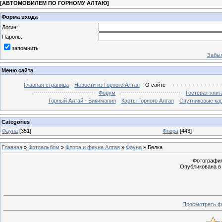
[
АВТОМОБИЛЕМ ПО ГОРНОМУ АЛТАЮ
]
Форма входа
Логин:
Пароль:
запомнить
Забыл
Меню сайта
Главная страница
Новости из Горного Алтая
О сайте
-------------------------
------------------------------
Форум
------------------------------
Гостевая книг
Горный Алтай - Викимапия
Карты Горного Алтая
Спутниковые кар
Categories
Фауна
[351]
Флора
[443]
Главная
»
Фотоальбом
»
Флора и фауна Алтая
»
Фауна
» Белка
Фотография 
Опубликована в 
Просмотреть ф