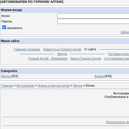
[
АВТОМОБИЛЕМ ПО ГОРНОМУ АЛТАЮ
]
Форма входа
Логин:
Пароль:
запомнить
Забыл
Меню сайта
Главная страница
Новости из Горного Алтая
О сайте
-------------------------
------------------------------
Форум
------------------------------
Гостевая книг
Горный Алтай - Викимапия
Карты Горного Алтая
Спутниковые кар
Categories
Фауна
[351]
Флора
[443]
Главная
»
Фотоальбом
»
Флора и фауна Алтая
»
Фауна
» Белка
Фотография
Опубликована в 
Просмотреть ф