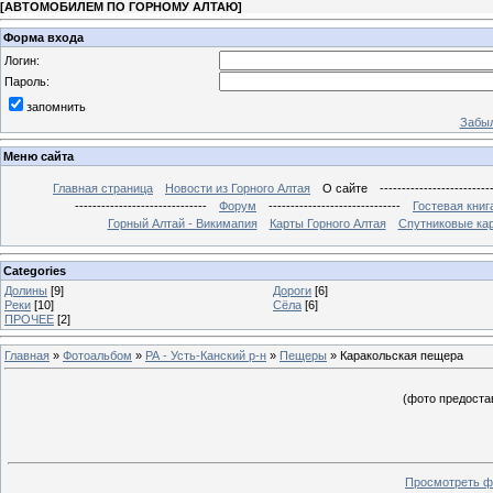
[
АВТОМОБИЛЕМ ПО ГОРНОМУ АЛТАЮ
]
Форма входа
Логин:
Пароль:
запомнить
Забыл
Меню сайта
Главная страница
Новости из Горного Алтая
О сайте
-------------------------
------------------------------
Форум
------------------------------
Гостевая книг
Горный Алтай - Викимапия
Карты Горного Алтая
Спутниковые кар
Categories
Долины
[9]
Дороги
[6]
Реки
[10]
Сёла
[6]
ПРОЧЕЕ
[2]
Главная
»
Фотоальбом
»
РА - Усть-Канский р-н
»
Пещеры
» Каракольская пещера
(фото предоста
Просмотреть ф