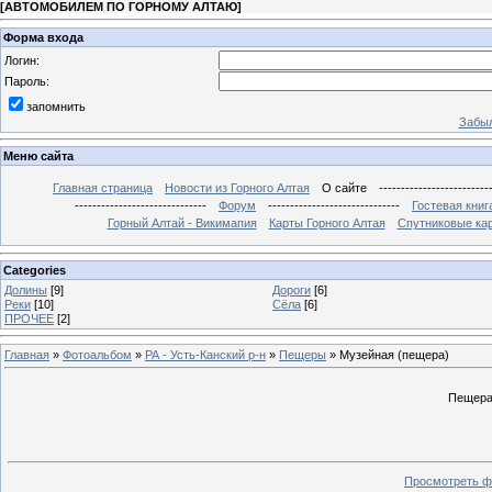
[
АВТОМОБИЛЕМ ПО ГОРНОМУ АЛТАЮ
]
Форма входа
Логин:
Пароль:
запомнить
Забыл
Меню сайта
Главная страница
Новости из Горного Алтая
О сайте
-------------------------
------------------------------
Форум
------------------------------
Гостевая книг
Горный Алтай - Викимапия
Карты Горного Алтая
Спутниковые кар
Categories
Долины
[9]
Дороги
[6]
Реки
[10]
Сёла
[6]
ПРОЧЕЕ
[2]
Главная
»
Фотоальбом
»
РА - Усть-Канский р-н
»
Пещеры
» Музейная (пещера)
Пещера
Просмотреть ф