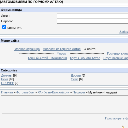
[
АВТОМОБИЛЕМ ПО ГОРНОМУ АЛТАЮ
]
Форма входа
Логин:
Пароль:
запомнить
Забыл
Меню сайта
Главная страница
Новости из Горного Алтая
О сайте
-------------------------
------------------------------
Форум
------------------------------
Гостевая книг
Горный Алтай - Викимапия
Карты Горного Алтая
Спутниковые кар
Categories
Долины
[9]
Дороги
[6]
Реки
[10]
Сёла
[6]
ПРОЧЕЕ
[2]
Главная
»
Фотоальбом
»
РА - Усть-Канский р-н
»
Пещеры
» Музейная (пещера)
Просмотреть ф