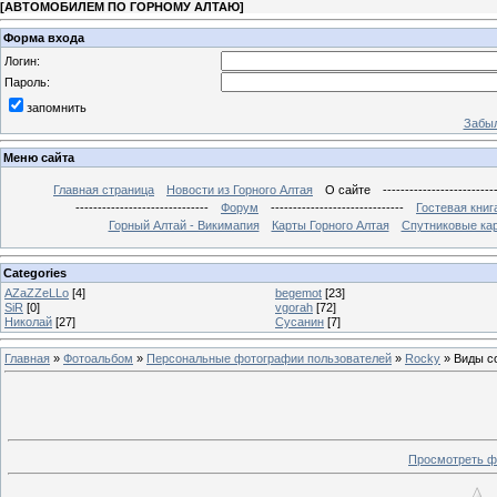
[
АВТОМОБИЛЕМ ПО ГОРНОМУ АЛТАЮ
]
Форма входа
Логин:
Пароль:
запомнить
Забыл
Меню сайта
Главная страница
Новости из Горного Алтая
О сайте
-------------------------
------------------------------
Форум
------------------------------
Гостевая книг
Горный Алтай - Викимапия
Карты Горного Алтая
Спутниковые кар
Categories
AZaZZeLLo
[4]
begemot
[23]
SiR
[0]
vgorah
[72]
Николай
[27]
Сусанин
[7]
Главная
»
Фотоальбом
»
Персональные фотографии пользователей
»
Rocky
» Виды со
Просмотреть ф