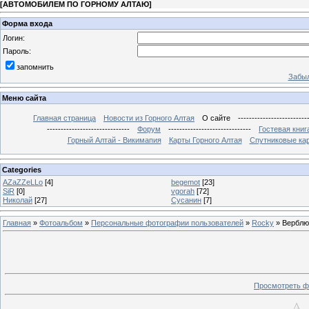
[
АВТОМОБИЛЕМ ПО ГОРНОМУ АЛТАЮ
]
Форма входа
Логин:
Пароль:
запомнить
Забыл
Меню сайта
Главная страница
Новости из Горного Алтая
О сайте
-------------------------
------------------------------
Форум
------------------------------
Гостевая книг
Горный Алтай - Викимапия
Карты Горного Алтая
Спутниковые кар
Categories
AZaZZeLLo
[4]
begemot
[23]
SiR
[0]
vgorah
[72]
Николай
[27]
Сусанин
[7]
Главная
»
Фотоальбом
»
Персональные фотографии пользователей
»
Rocky
» Верблю
Просмотреть ф