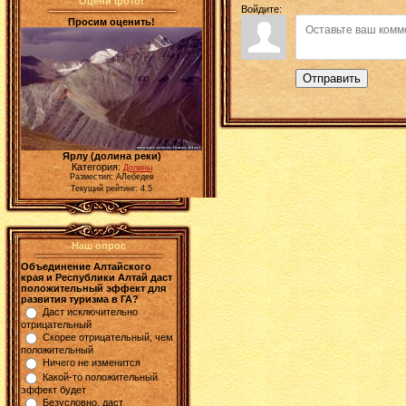
Оцени фото!
Войдите:
Просим оценить!
Отправить
Ярлу (долина реки)
Категория:
Долины
Разместил: АЛебедев
Текущий рейтинг: 4.5
Наш опрос
Объединение Алтайского
края и Республики Алтай даст
положительный эффект для
развития туризма в ГА?
Даст исключительно
отрицательный
Скорее отрицательный, чем
положительный
Ничего не изменится
Какой-то положительный
эффект будет
Безусловно, даст