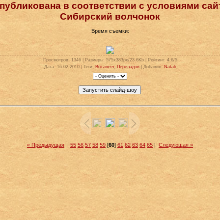
публикована в соответствии с условиями сай
Сибирский волчонок
Время съемки:
Просмотров
: 1346 |
Размеры
: 575x383px/23.6Kb |
Рейтинг
: 4.6/5
Дата
: 16.02.2010 |
Теги
:
Bucaneer
,
Переладов
|
Добавил
:
Natali
« Предыдущая
|
55
56
57
58
59
[
60
]
61
62
63
64
65
|
Следующая »