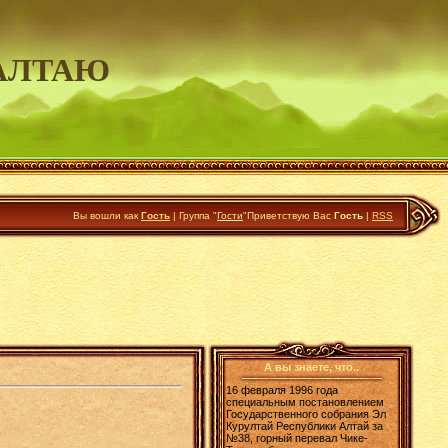
АЛТАЮ
Вы вошли как
Гость
|
Группа
"
Гости
"
Приветствую Вас
Гость
|
RSS
А вы знаете, что..
16 февраля 1996 года
специальным постановлением
Государственного собрания Эл
Курултай Республики Алтай за
№38, горный перевал Чике-