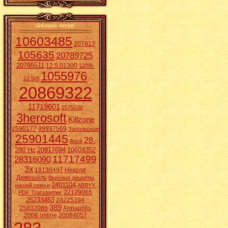
Облако тегов
10603485
207813
105635
20789725
20795511
12.5.01300
12/06.
1055976
12.5гб
20869322
11719601
2575030
3herosoft
Killzone
2590177
39937569
Запольская
25901445
28.
Aucē
280 Hz
20817694
10604352
11717499
28316090
3x
19138497
Николя
Дювошель
Вкусные рецепты
2401104
нашей семьи
ABBYY
22129065
PDF Transformer
26233463
24225394
389
25832086
Annapolis
2006 online
20084057