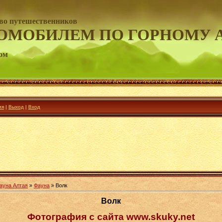
во путешественников
ОМОБИЛЕМ ПО ГОРНОМУ 
ом
ия
|
Выход
|
Вход
ауна Алтая
»
Фауна
» Волк
Волк
Фотография с сайта www.skuky.net