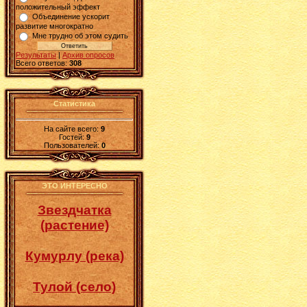
положительный эффект
Объединение ускорит
развитие многократно
Мне трудно об этом судить
Результаты
|
Архив опросов
Всего ответов:
308
Статистика
На сайте всего:
9
Гостей:
9
Пользователей:
0
ЭТО ИНТЕРЕСНО
Звездчатка
(растение)
Кумурлу (река)
Тулой (село)