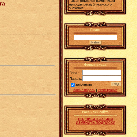
Таман объявлен памятником
та
природы республиканского
значения
Поиск
Форма входа
Логин:
Пароль:
запомнить
Забыл пароль
|
Регистрация
Рассылки сайта
ПОДПИСАТЬСЯ ИЛИ
ИЗМЕНИТЬ ПОДПИСКУ