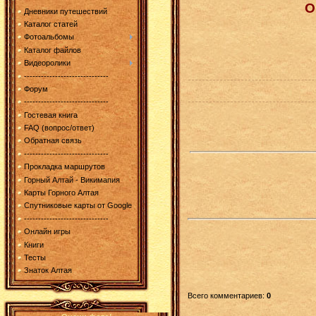
О
Дневники путешествий
Каталог статей
Фотоальбомы
Каталог файлов
Видеоролики
------------------------------
Форум
------------------------------
Гостевая книга
FAQ (вопрос/ответ)
Обратная связь
------------------------------
Прокладка маршрутов
Горный Алтай - Викимапия
Карты Горного Алтая
Спутниковые карты от Google
------------------------------
Онлайн игры
Книги
Тесты
Знаток Алтая
Всего комментариев
:
0