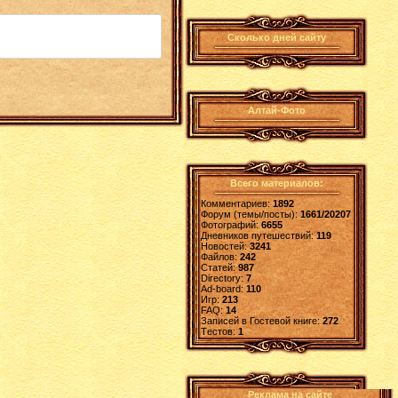
Сколько дней сайту
Алтай-Фото
Всего материалов:
Комментариев:
1892
Форум (темы/посты):
1661/20207
Фотографий:
6655
Дневников путешествий:
119
Новостей:
3241
Файлов:
242
Статей:
987
Directory:
7
Ad-board:
110
Игр:
213
FAQ:
14
Записей в Гостевой книге:
272
Tестов:
1
Реклама на сайте