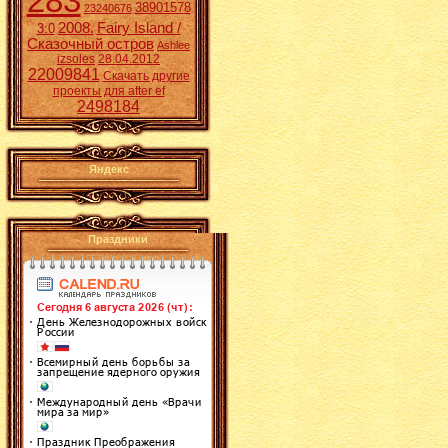
283
38901578
23240676
2008.
Fairy Island /
3:0
Сказочный остров
Ashlee
izsoles
28.04.2012
22009841
Скачать другие
проекты для after ef
2498184
Яндекс
Праздники