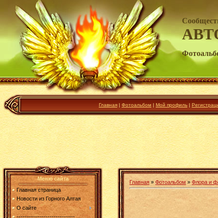
Сообщест
АВТ
Фотоальб
Главная
|
Фотоальбом
|
Мой профиль
|
Регистрац
Меню сайта
Главная
»
Фотоальбом
»
Флора и ф
Главная страница
Новости из Горного Алтая
О сайте
------------------------------