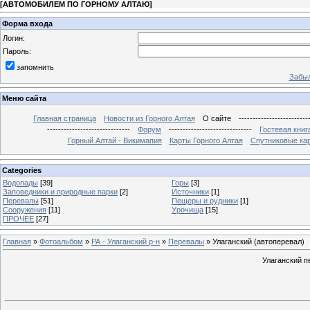
[
АВТОМОБИЛЕМ ПО ГОРНОМУ АЛТАЮ
]
Форма входа
Логин:
Пароль:
запомнить
Забыл
Меню сайта
Главная страница
Новости из Горного Алтая
О сайте
-------------------------
------------------------------
Форум
------------------------------
Гостевая книг
Горный Алтай - Викимапия
Карты Горного Алтая
Спутниковые кар
Categories
Водопады
[39]
Горы
[3]
Заповедники и природные парки
[2]
Источники
[1]
Перевалы
[51]
Пещеры и рудники
[1]
Сооружения
[11]
Урочища
[15]
ПРОЧЕЕ
[27]
Главная
»
Фотоальбом
»
РА - Улаганский р-н
»
Перевалы
» Улаганский (автоперевал)
Улаганский пе