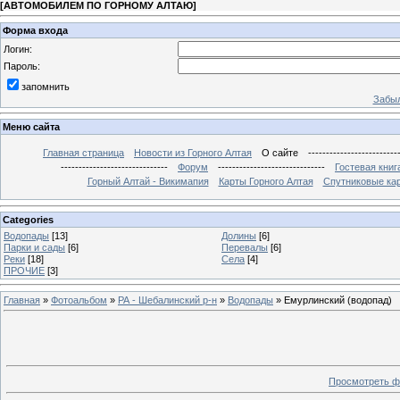
[
АВТОМОБИЛЕМ ПО ГОРНОМУ АЛТАЮ
]
Форма входа
Логин:
Пароль:
запомнить
Забыл
Меню сайта
Главная страница
Новости из Горного Алтая
О сайте
-------------------------
------------------------------
Форум
------------------------------
Гостевая книг
Горный Алтай - Викимапия
Карты Горного Алтая
Спутниковые кар
Categories
Водопады
[13]
Долины
[6]
Парки и сады
[6]
Перевалы
[6]
Реки
[18]
Села
[4]
ПРОЧИЕ
[3]
Главная
»
Фотоальбом
»
РА - Шебалинский р-н
»
Водопады
» Емурлинский (водопад)
Просмотреть ф