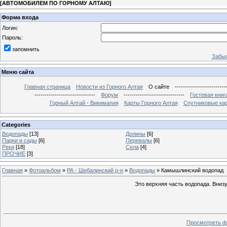
[
АВТОМОБИЛЕМ ПО ГОРНОМУ АЛТАЮ
]
Форма входа
Логин:
Пароль:
запомнить
Забыл
Меню сайта
Главная страница
Новости из Горного Алтая
О сайте
-------------------------
------------------------------
Форум
------------------------------
Гостевая книг
Горный Алтай - Викимапия
Карты Горного Алтая
Спутниковые кар
Categories
Водопады
[13]
Долины
[6]
Парки и сады
[6]
Перевалы
[6]
Реки
[18]
Села
[4]
ПРОЧИЕ
[3]
Главная
»
Фотоальбом
»
РА - Шебалинский р-н
»
Водопады
» Камышлинский водопад
Это верхняя часть водопада. Вниз
Просмотреть ф