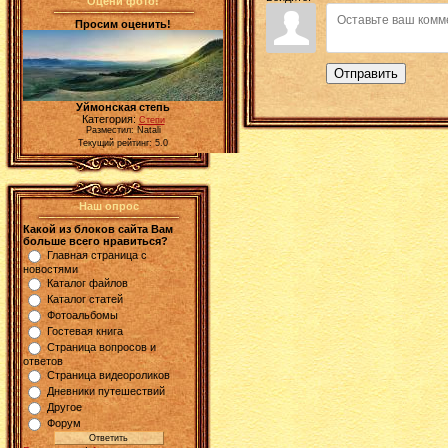
Оцени фото!
Просим оценить!
Отправить
Уймонская степь
Категория:
Степи
Разместил: Natali
Текущий рейтинг: 5.0
Наш опрос
Какой из блоков сайта Вам
больше всего нравиться?
Главная страница с
новостями
Каталог файлов
Каталог статей
Фотоальбомы
Гостевая книга
Страница вопросов и
ответов
Страница видеороликов
Дневники путешествий
Другое
Форум