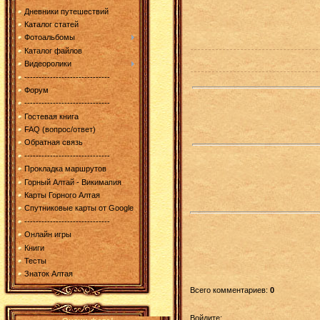
Дневники путешествий
Каталог статей
Фотоальбомы
Каталог файлов
Видеоролики
------------------------------
Форум
------------------------------
Гостевая книга
FAQ (вопрос/ответ)
Обратная связь
------------------------------
Прокладка маршрутов
Горный Алтай - Викимапия
Карты Горного Алтая
Спутниковые карты от Google
------------------------------
Онлайн игры
Книги
Тесты
Знаток Алтая
Всего комментариев
:
0
Войдите: