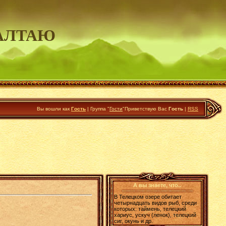
АЛТАЮ
Вы вошли как
Гость
|
Группа
"
Гости
"
Приветствую Вас
Гость
|
RSS
А вы знаете, что..
В Телецком озере обитает
четырнадцать видов рыб, среди
которых: таймень, телецкий
хариус, ускуч (ленок), телецкий
сиг, окунь и др.