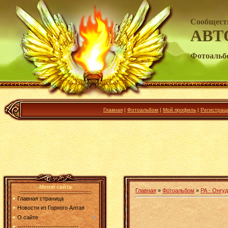
Сообщест
АВТ
Фотоальб
Главная
|
Фотоальбом
|
Мой профиль
|
Регистрац
Меню сайта
Главная
»
Фотоальбом
»
РА - Онгуд
Главная страница
Новости из Горного Алтая
О сайте
------------------------------