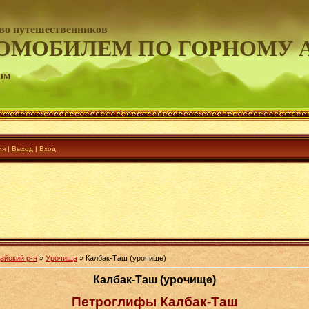
во путешественников
ОМОБИЛЕМ ПО ГОРНОМУ 
ом
ия
|
Выход
|
Вход
айский р-н
»
Урочища
» Калбак-Таш (урочище)
Калбак-Таш (урочище)
Петроглифы Калбак-Таш