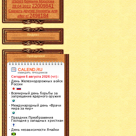
izsoles
Боярыня Морозова
22009841
28.04.2012
Скачать другие проекты для
2498184
after ef
Яндекс
Праздники