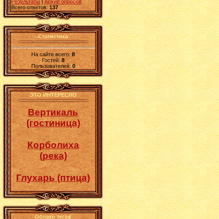
Результаты
|
Архив опросов
Всего ответов:
137
Статистика
На сайте всего:
8
Гостей:
8
Пользователей:
0
ЭТО ИНТЕРЕСНО
Вертикаль
(гостиница)
Корболиха
(река)
Глухарь (птица)
Облако тегов