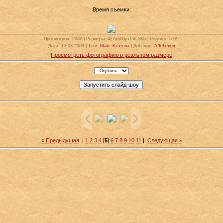
Время съемки:
Просмотров
: 2032 |
Размеры
: 427x600px/56.5Kb |
Рейтинг
: 5.0/2
Дата
: 13.03.2009 |
Теги
:
Макс Казелла
|
Добавил
:
АЛебедев
Просмотреть фотографию в реальном размере
« Предыдущая
|
1
2
3
4
[
5
]
6
7
8
9
10
11
|
Следующая »