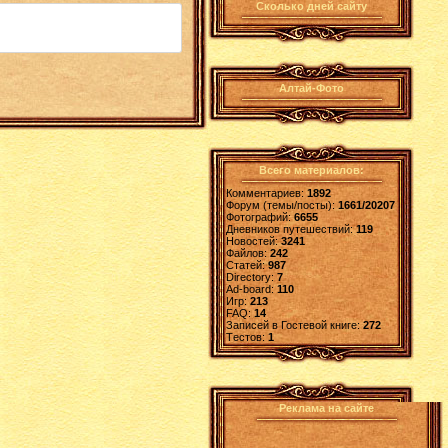
Сколько дней сайту
Алтай-Фото
Всего материалов:
Комментариев:
1892
Форум (темы/посты):
1661/20207
Фотографий:
6655
Дневников путешествий:
119
Новостей:
3241
Файлов:
242
Статей:
987
Directory:
7
Ad-board:
110
Игр:
213
FAQ:
14
Записей в Гостевой книге:
272
Tестов:
1
Реклама на сайте