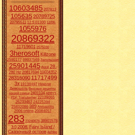
10603485
207813
105635
20789725
20795511
12.5.01300
12/06.
1055976
20869322
11719601
2575030
3herosoft
Killzone
2590177
39937569
Запольская
25901445
28.
Aucē
280 Hz
20817694
10604352
11717499
28316090
3x
19138497
Николя
Дювошель
Вкусные рецепты
2401104
нашей семьи
ABBYY
22129065
PDF Transformer
26233463
24225394
389
25832086
Annapolis
2006 online
20084057
283
38901578
23240676
2008.
Fairy Island /
3:0
Сказочный остров
Ashlee