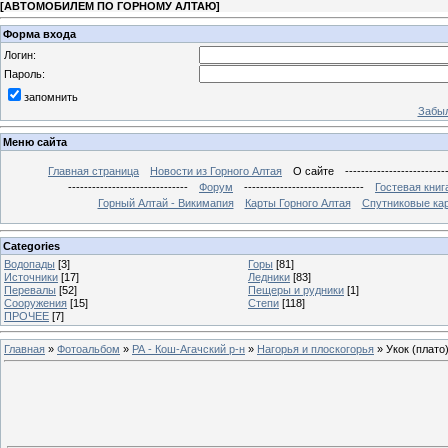
[
АВТОМОБИЛЕМ ПО ГОРНОМУ АЛТАЮ
]
Форма входа
Логин:
Пароль:
запомнить
Забыл
Меню сайта
Главная страница
Новости из Горного Алтая
О сайте
-------------------------
------------------------------
Форум
------------------------------
Гостевая книг
Горный Алтай - Викимапия
Карты Горного Алтая
Спутниковые кар
Categories
Водопады
[3]
Горы
[81]
Источники
[17]
Ледники
[83]
Перевалы
[52]
Пещеры и рудники
[1]
Сооружения
[15]
Степи
[118]
ПРОЧЕЕ
[7]
Главная
»
Фотоальбом
»
РА - Кош-Агачский р-н
»
Нагорья и плоскогорья
» Укок (плато