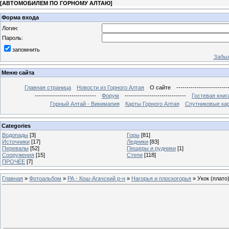
[
АВТОМОБИЛЕМ ПО ГОРНОМУ АЛТАЮ
]
Форма входа
Логин:
Пароль:
запомнить
Забыл
Меню сайта
Главная страница
Новости из Горного Алтая
О сайте
-------------------------
------------------------------
Форум
------------------------------
Гостевая книг
Горный Алтай - Викимапия
Карты Горного Алтая
Спутниковые кар
Categories
Водопады
[3]
Горы
[81]
Источники
[17]
Ледники
[83]
Перевалы
[52]
Пещеры и рудники
[1]
Сооружения
[15]
Степи
[118]
ПРОЧЕЕ
[7]
Главная
»
Фотоальбом
»
РА - Кош-Агачский р-н
»
Нагорья и плоскогорья
» Укок (плато