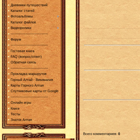
Дневники путешествий
Каталог статей
Фотоальбомы
Каталог файлов
Видеоролики
------------------------------
Форум
------------------------------
Гостевая книга
FAQ (вопрос/ответ)
Обратная связь
------------------------------
Прокладка маршрутов
Горный Алтай - Викимапия
Карты Горного Алтая
Спутниковые карты от Google
------------------------------
Онлайн игры
Книги
Тесты
Знаток Алтая
Всего комментариев
:
0