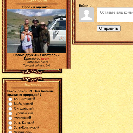
Оцени фото!
Войдите:
Просим оценить!
Отправить
Новые друзья из Австралии
Категория:
Rocky
Разместил: Rocki
Текущий рейтинг: 0.0
Наш опрос
Какой район РА Вам больше
нравится природой?
Кош-Агачский
Майминский
Онгудайский
Турочакский
Улаганский
Усть-Канский
Усть-Коксинский
Чемальский