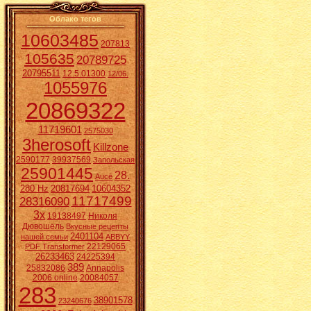
Облако тегов
10603485
207813
105635
20789725
20795511
12.5.01300
12/06.
1055976
20869322
11719601
2575030
3herosoft
Killzone
2590177
39937569
Запольская
25901445
28.
Aucē
280 Hz
20817694
10604352
11717499
28316090
3x
19138497
Николя
Дювошель
Вкусные рецепты
2401104
нашей семьи
ABBYY
22129065
PDF Transformer
26233463
24225394
389
25832086
Annapolis
2006 online
20084057
283
38901578
23240676