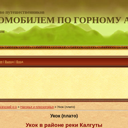
во путешественников
ОМОБИЛЕМ ПО ГОРНОМУ 
ом
ия
|
Выход
|
Вход
гачский р-н
»
Нагорья и плоскогорья
» Укок (плато)
Укок (плато)
Укок в районе реки Калгуты