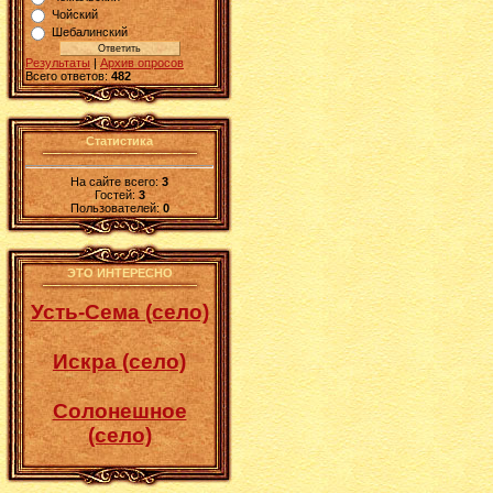
Чойский
Шебалинский
Результаты
|
Архив опросов
Всего ответов:
482
Статистика
На сайте всего:
3
Гостей:
3
Пользователей:
0
ЭТО ИНТЕРЕСНО
Усть-Сема (село)
Искра (село)
Солонешное
(село)