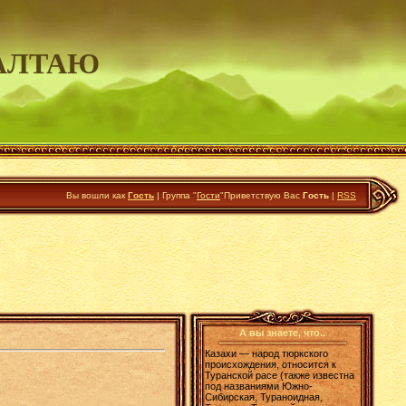
АЛТАЮ
Вы вошли как
Гость
|
Группа
"
Гости
"
Приветствую Вас
Гость
|
RSS
А вы знаете, что..
Казахи — народ тюркского
происхождения, относится к
Туранской расе (также известна
под названиями Южно-
Сибирская, Тураноидная,