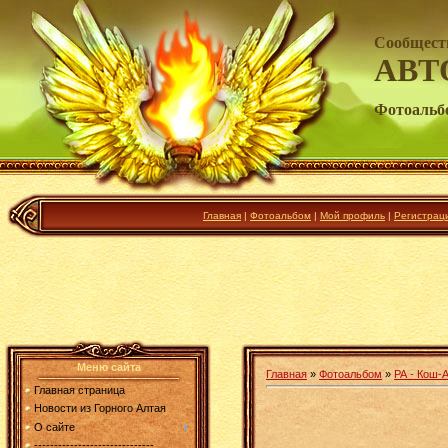
Сообщест
АВТ
Фотоальб
Главная
|
Фотоальбом
|
Мой профиль
|
Регистрац
Меню сайта
Главная
»
Фотоальбом
»
РА - Кош-А
Главная страница
Новости из Горного Алтая
О сайте
------------------------------