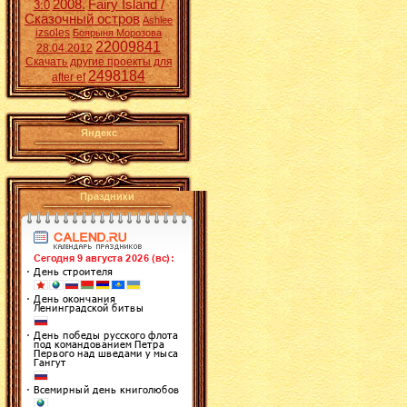
2008.
Fairy Island /
3:0
Сказочный остров
Ashlee
izsoles
Боярыня Морозова
22009841
28.04.2012
Скачать другие проекты для
2498184
after ef
Яндекс
Праздники