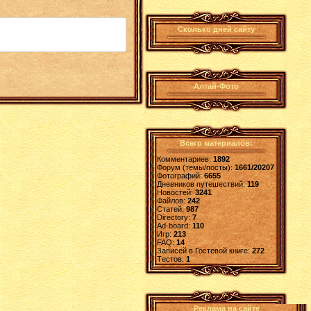
Сколько дней сайту
Алтай-Фото
Всего материалов:
Комментариев:
1892
Форум (темы/посты):
1661/20207
Фотографий:
6655
Дневников путешествий:
119
Новостей:
3241
Файлов:
242
Статей:
987
Directory:
7
Ad-board:
110
Игр:
213
FAQ:
14
Записей в Гостевой книге:
272
Tестов:
1
Реклама на сайте