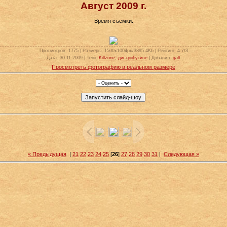
Август 2009 г.
Время съемки:
Просмотров
: 1775 |
Размеры
: 1500x1004px/3395.4Kb |
Рейтинг
: 4.7/3
Дата
: 30.11.2009 |
Теги
:
Killzone
,
дистрибутиве
|
Добавил
:
galt
Просмотреть фотографию в реальном размере
« Предыдущая
|
21
22
23
24
25
[
26
]
27
28
29
30
31
|
Следующая »