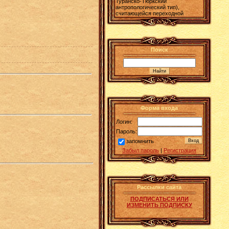
Туранско-Тюркский
антропологический тип),
считающейся переходной
Поиск
Форма входа
Логин:
Пароль:
запомнить
Забыл пароль
|
Регистрация
Рассылки сайта
ПОДПИСАТЬСЯ ИЛИ
ИЗМЕНИТЬ ПОДПИСКУ