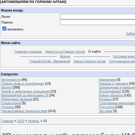
[
АВТОМОБИЛЕМ ПО ГОРНОМУ АЛТАЮ
]
Форма входа
Логин:
Пароль:
запомнить
Забыл
Меню сайта
Главная страница
Новости из Горного Алтая
О сайте
-------------------------
------------------------------
Форум
------------------------------
Гостевая книг
Горный Алтай - Викимапия
Карты Горного Алтая
Спутниковые кар
Categories
Автоновости
[86]
Альпинизм
[3]
Горные лыжи и сноубординг
[13]
Граница и таможня
[34]
Дороги
[268]
Заповедники и природ
Земли и земельные отношения
[23]
Исследования
[126]
Мероприятия за пределами ГА
[34]
Новые объекты
[192]
Природные явления
[21]
Регионы
[27]
Спелеология
[5]
Спортивные мероприя
Турзоны
[95]
Туруслуги
[168]
Чрезвычайные происшествия
[414]
Экстрим
[3]
Главная
»
2023
»
Ноябрь
»
10