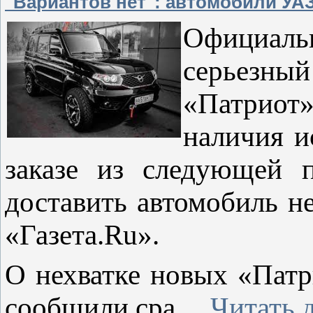
"Вариантов нет": автомобили УАЗ
Официаль
серьезны
«Патрио
наличия и
заказе из следующей 
доставить автомобиль н
«Газета.Ru».
О нехватке новых «Пат
сообщили сра
...
Читать 