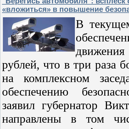
"Берегись автомобиля": всплеск
«вложиться» в повышение безоп
В текуще
обеспече
движения
рублей, что в три раза 
на комплексном засед
обеспечению безопас
заявил губернатор Вик
направлены в том чи