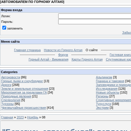
[
АВТОМОБИЛЕМ ПО ГОРНОМУ АЛТАЮ
]
Форма входа
Логин:
Пароль:
запомнить
Забыл
Меню сайта
Главная страница
Новости из Горного Алтая
О сайте
-------------------------
------------------------------
Форум
------------------------------
Гостевая книг
Горный Алтай - Викимапия
Карты Горного Алтая
Спутниковые кар
Categories
Автоновости
[86]
Альпинизм
[3]
Горные лыжи и сноубординг
[13]
Граница и таможня
[34]
Дороги
[268]
Заповедники и природ
Земли и земельные отношения
[23]
Исследования
[126]
Мероприятия за пределами ГА
[34]
Новые объекты
[192]
Природные явления
[21]
Регионы
[27]
Спелеология
[5]
Спортивные мероприя
Турзоны
[95]
Туруслуги
[168]
Чрезвычайные происшествия
[414]
Экстрим
[3]
Главная
»
2023
»
Ноябрь
»
08