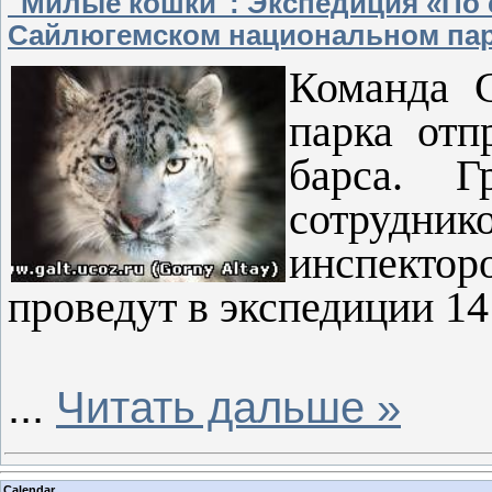
"Милые кошки": Экспедиция «По 
Сайлюгемском национальном па
Команда С
парка отп
барса. Г
сотрудн
инспектор
проведут в экспедиции 14
...
Читать дальше »
Calendar