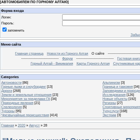
[
АВТОМОБИЛЕМ ПО ГОРНОМУ АЛТАЮ
]
Форма входа
Логин:
Пароль:
запомнить
Забыл
Меню сайта
Главная страница
Новости из Горного Алтая
О сайте
-------------------------
------------------------------
Форум
------------------------------
Гостевая книг
Горный Алтай - Викимапия
Карты Горного Алтая
Спутниковые кар
Categories
Автоновости
[86]
Альпинизм
[3]
Горные лыжи и сноубординг
[13]
Граница и таможня
[34]
Дороги
[268]
Заповедники и природ
Земли и земельные отношения
[23]
Исследования
[126]
Мероприятия за пределами ГА
[34]
Новые объекты
[192]
Природные явления
[21]
Регионы
[27]
Спелеология
[5]
Спортивные мероприя
Турзоны
[95]
Туруслуги
[168]
Чрезвычайные происшествия
[414]
Экстрим
[3]
Главная
»
2020
»
Август
»
28