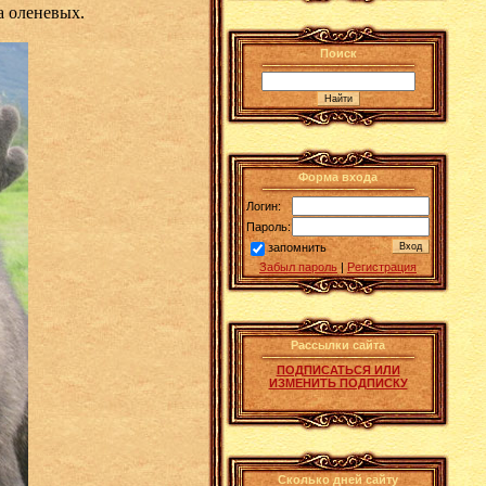
а оленевых.
Поиск
Форма входа
Логин:
Пароль:
запомнить
Забыл пароль
|
Регистрация
Рассылки сайта
ПОДПИСАТЬСЯ ИЛИ
ИЗМЕНИТЬ ПОДПИСКУ
Сколько дней сайту