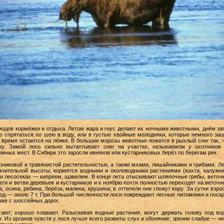
ов кормёжки и отдыха. Летом жара и гнус делают их ночными животными, днём заго
жно спрятаться по шею в воду, или в густые хвойные молодняки, которые немного з
 время остаются на лёжке. В большие морозы животные ложатся в рыхлый снег так, ч
ачу. Зимой лось сильно вытаптывает снег на участке, называемом у охотников
рмных мест. В Сибири это заросли ивняков или кустарниковых берёз по берегам рек.
ковой и травянистой растительностью, а также мхами, лишайниками и грибами. Ле
ачительной высоты; кормятся водными и околоводными растениями (вахта, калужни
и лесосеках — кипреем, щавелем. В конце лета отыскивают шляпочные грибы, веточк
ги и ветви деревьев и кустарников и к ноябрю почти полностью переходят на веточ
, осина, рябина, берёза, малина, крушина; в оттепели они гложут кору. За сутки взр
 год — около 7 т. При большой численности лоси повреждают лесные питомники и пос
аже с шоссейных дорог.
ют; хорошо плавают. Разыскивая водные растения, могут держать голову под во
. Из органов чувств у лося лучше всего развиты слух и обоняние; зрение слабое — н