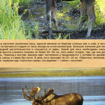
и населяют различные леса, заросли ивняков по берегам степных рек и озёр, в лес
м встречаются и вдали от леса, иногда на сотни километров. Большое значение для лос
я водной растительностью и спасаются от жары. Зимой для лося необходимы сме
де высота снежного покрова не более 30—50 см, лоси живут оседло; там, где она д
ы. Переход к местам зимовок идёт постепенно и продолжается с октября по декаб
 самцы и самки без лосят. В день лоси проходят по 10—15 км. Обратные, весенние
ке: первыми идут взрослые самцы, последними — самки с лосятами.