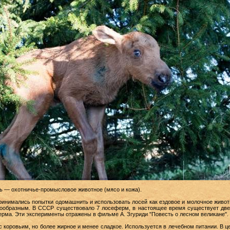
ь — охотничье-промысловое животное (мясо и кожа).
нимались попытки одомашнить и использовать лосей как ездовое и молочное животн
сообразным. В СССР существовало 7 лосеферм, в настоящее время существует д
ерма. Эти эксперименты отражены в фильме А. Згуриди "Повесть о лесном великане".
коровьим, но более жирное и менее сладкое. Используется в лечебном питании. В ц