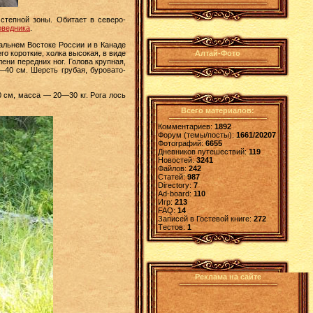
степной зоны. Обитает в северо-
оведника
.
Дальнем Востоке России и в Канаде
го короткие, холка высокая, в виде
Алтай-Фото
ени передних ног. Голова крупная,
—40 см. Шерсть грубая, буровато-
см, масса — 20—30 кг. Рога лось
Всего материалов:
Комментариев:
1892
Форум (темы/посты):
1661/20207
Фотографий:
6655
Дневников путешествий:
119
Новостей:
3241
Файлов:
242
Статей:
987
Directory:
7
Ad-board:
110
Игр:
213
FAQ:
14
Записей в Гостевой книге:
272
Tестов:
1
Реклама на сайте