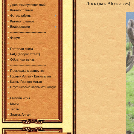
Лось (лат. Alces alces)
Дневники путешествий
Каталог статей
Фотоальбомы
Каталог файлов
Видеоролики
------------------------------
Форум
------------------------------
Гостевая книга
FAQ (вопрос/ответ)
Обратная связь
------------------------------
Прокладка маршрутов
Горный Алтай - Викимапия
Карты Горного Алтая
Спутниковые карты от Google
------------------------------
Онлайн игры
Книги
Тесты
Знаток Алтая