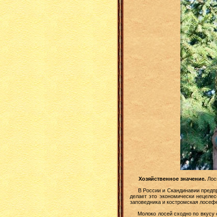
Хозяйственное значение.
Лос
В России и Скандинавии предпри
делает это экономически нецеле
заповедника и костромская лосеф
Молоко лосей сходно по вкусу с 