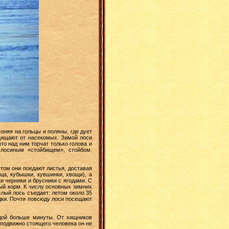
няя на гольцы и поляны, где дует
ащищают от насекомых. Зимой лоси
то над ним торчат только голова и
 лосиным «стойбищем», стойбом.
том они поедают листья, доставая
ца, кубышки, кувшинки, хвощи), а
и черники и брусники с ягодами. С
ный корм. К числу основных зимних
ослый лось съедает: летом около 35
адки. Почти повсюду лоси посещают
дой больше минуты. От хищников
еподвижно стоящего человека он не