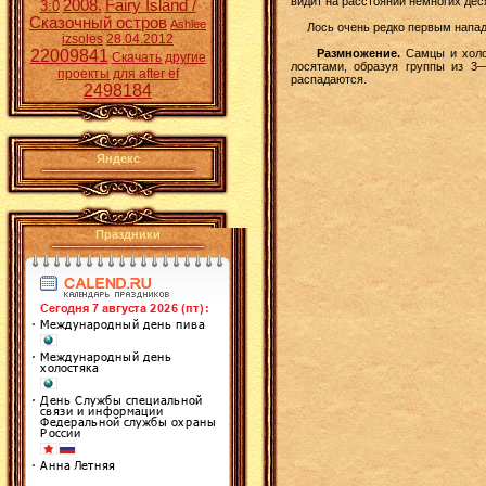
видит на расстоянии немногих дес
2008.
Fairy Island /
3:0
Сказочный остров
Ashlee
Лось очень редко первым нападае
izsoles
28.04.2012
Размножение.
Самцы и холос
22009841
Скачать другие
лосятами, образуя группы из 3
проекты для after ef
распадаются.
2498184
Яндекс
Праздники