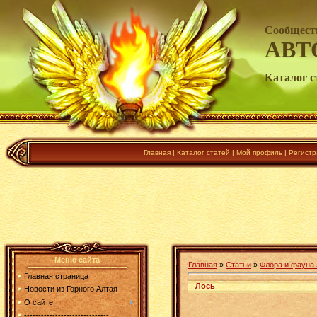
Сообщест
АВТ
Каталог с
Главная
|
Каталог статей
|
Мой профиль
|
Регистр
Меню сайта
Главная
»
Статьи
»
Флора и фауна
Главная страница
Лось
Новости из Горного Алтая
О сайте
------------------------------