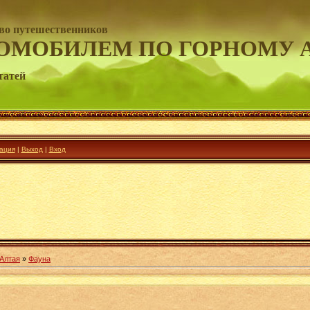
во путешественников
ОМОБИЛЕМ ПО ГОРНОМУ 
татей
ация
|
Выход
|
Вход
 Алтая
»
Фауна