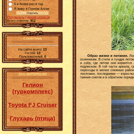
5 и более раз в год
Я живу в Горном Алтае
Результаты
|
Архив опросов
Всего ответов:
912
Статистика
На сайте всего:
13
Гостей:
13
Образ жизни и питание.
Лос
Пользователей:
0
осинникам. В степи и тундре лето
и озёр, где летом они кормятс
подлеском. В той части ареала, г
переходы в менее снежные район
лосятами, последними — взрослые
ЭТО ИНТЕРЕСНО
таяния снегов и в обратном поряд
Гелион
(туркомплекс)
Toyota FJ Cruiser
Глухарь (птица)