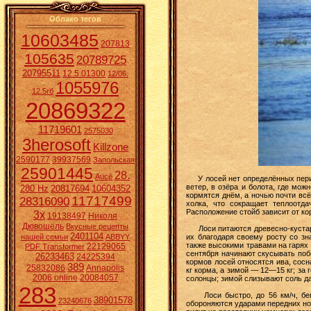
Облако тегов
10603485
207813
105635
20789725
20795511
12.5.01300
12/06.
1055976
12.5гб
20869322
11719601
2575030
3herosoft
Killzone
2590177
39937569
Запольская
25901445
28.
Aucē
У лосей нет определённых период
ветер, в озёра и болота, где мо
280 Hz
20817694
10604352
кормятся днём, а ночью почти всё
11717499
28316090
холка, что сокращает теплоотд
Расположение стойб зависит от ко
3x
19138497
Николя
Дювошель
Вкусные рецепты
Лоси питаются древесно-кустарни
2401104
их благодаря своему росту со зн
нашей семьи
ABBYY
также высокими травами на гарях 
22129065
PDF Transformer
сентября начинают скусывать побе
26233463
24225394
кормов лосей относятся ива, сосна
389
25832086
Annapolis
кг корма, а зимой — 12—15 кг; за
2006 online
20084057
солонцы; зимой слизывают соль д
283
Лоси быстро, до 56 км/ч, бега
38901578
23240676
обороняются ударами передних ног