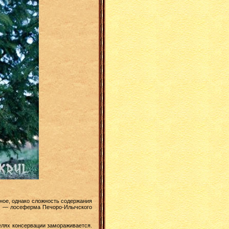
ое, однако сложность содержания
ве — лосеферма Печоро-Илычского
елях консервации замораживается.