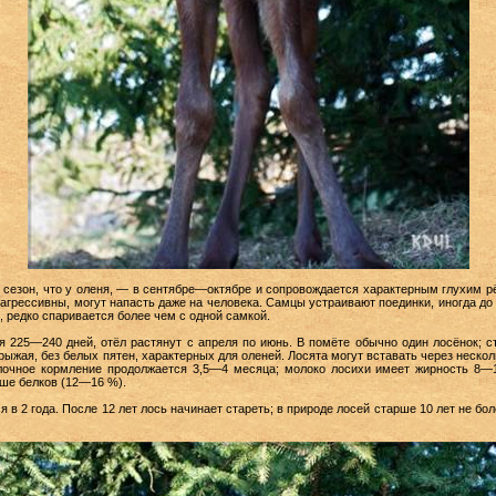
сезон, что у оленя, — в сентябре—октябре и сопровождается характерным глухим р
агрессивны, могут напасть даже на человека. Самцы устраивают поединки, иногда до
 редко спаривается более чем с одной самкой.
25—240 дней, отёл растянут с апреля по июнь. В помёте обычно один лосёнок; ст
жая, без белых пятен, характерных для оленей. Лосята могут вставать через нескол
лочное кормление продолжается 3,5—4 месяца; молоко лосихи имеет жирность 8—
ьше белков (12—16 %).
2 года. После 12 лет лось начинает стареть; в природе лосей старше 10 лет не бо