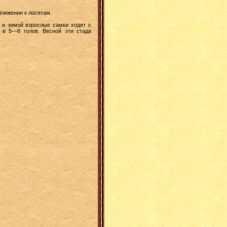
лижении к лосятам.
и зимой взрослые самки ходят с
 в 5—8 голов. Весной эти стада