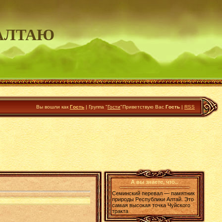
АЛТАЮ
Вы вошли как
Гость
|
Группа
"
Гости
"
Приветствую Вас
Гость
|
RSS
А вы знаете, что..
Семинский перевал — памятник
природы Республики Алтай. Это
самая высокая точка Чуйского
тракта