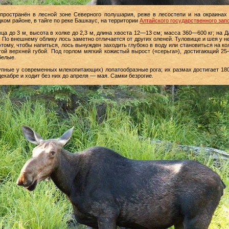
ространён в лесной зоне Северного полушария, реже в лесостепи и на окраинах 
цком районе, в тайге по реке Башкаус, на территории
Алтайского государственного зап
ца до 3 м, высота в холке до 2,3 м, длина хвоста 12—13 см; масса 360—600 кг; на 
. По внешнему облику лось заметно отличается от других оленей. Туловище и шея у не
этому, чтобы напиться, лось вынужден заходить глубоко в воду или становиться на кол
ой верхней губой. Под горлом мягкий кожистый вырост («серьга»), достигающий 25
белые.
ые у современных млекопитающих) лопатообразные рога; их размах достигает 180 
екабре и ходит без них до апреля — мая. Самки безрогие.