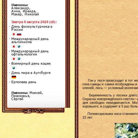
Гон у лося происходит в тот же 
гона самцы и самки возбуждены и 
оленей, лось — условный моногам,
Беременность у лосихи длится 2
Окраска новорождённого светло—ры
дня свободно передвигаются. Мо
коровьего, и содержит в 5 раз бол
Половозрелыми лоси становятся в 
22 лет.