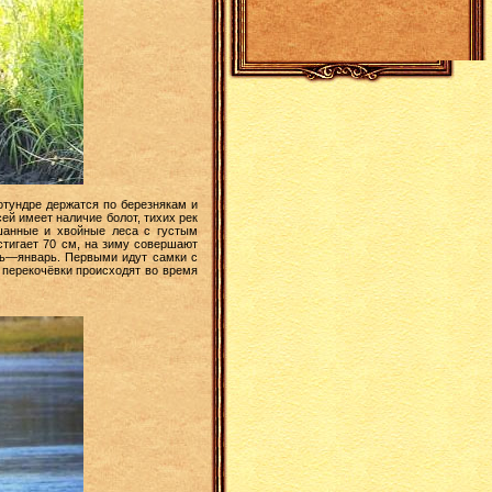
отундре держатся по березнякам и
ей имеет наличие болот, тихих рек
шанные и хвойные леса с густым
остигает 70 см, на зиму совершают
рь—январь. Первыми идут самки с
 перекочёвки происходят во время