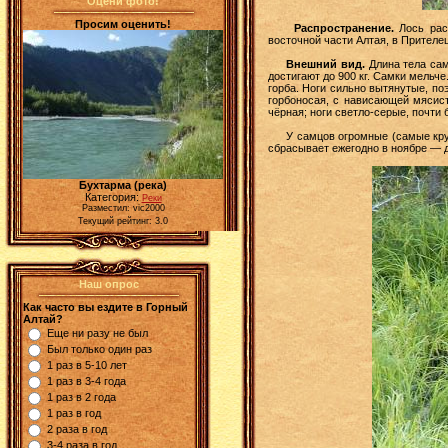
Оцени фото!
Просим оценить!
Распространение.
Лось расп
восточной части Алтая, в Прителе
Внешний вид.
Длина тела сам
достигают до 900 кг. Самки мельче
горба. Ноги сильно вытянутые, по
горбоносая, с нависающей мясист
чёрная; ноги светло-серые, почти 
У самцов огромные (самые крупн
сбрасывает ежегодно в ноябре — д
Бухтарма (река)
Категория:
Реки
Разместил: vic2000
Текущий рейтинг: 3.0
Наш опрос
Как часто вы ездите в Горный
Алтай?
Еще ни разу не был
Был только один раз
1 раз в 5-10 лет
1 раз в 3-4 года
1 раз в 2 года
1 раз в год
2 раза в год
3-4 раза в год