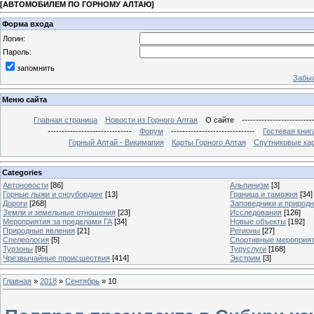
[
АВТОМОБИЛЕМ ПО ГОРНОМУ АЛТАЮ
]
Форма входа
Логин:
Пароль:
запомнить
Забыл
Меню сайта
Главная страница
Новости из Горного Алтая
О сайте
-------------------------
------------------------------
Форум
------------------------------
Гостевая книг
Горный Алтай - Викимапия
Карты Горного Алтая
Спутниковые кар
Categories
Автоновости
[86]
Альпинизм
[3]
Горные лыжи и сноубординг
[13]
Граница и таможня
[34]
Дороги
[268]
Заповедники и природ
Земли и земельные отношения
[23]
Исследования
[126]
Мероприятия за пределами ГА
[34]
Новые объекты
[192]
Природные явления
[21]
Регионы
[27]
Спелеология
[5]
Спортивные мероприя
Турзоны
[95]
Туруслуги
[168]
Чрезвычайные происшествия
[414]
Экстрим
[3]
Главная
»
2018
»
Сентябрь
»
10