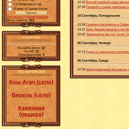
10:22
Второй полевой сезон архео
5 и более раз в год
07:30
Первый в стране памятник 
Я живу в Горном Алтае
10 Сентября, Понедельник
Результаты
|
Архив опросов
Всего ответов:
912
15:58
Полпред президента в Сибир
15:51
Боец Джефф Монсон стал биз
15:42
"Бирюзовую Катунь" будут "
Статистика
06 Сентября, Четверг
На сайте всего:
12
Гостей:
12
07:13
Туристы празднуют сентябрь
Пользователей:
0
05 Сентября, Среда
07:36
Международный фестиваль д
ЭТО ИНТЕРЕСНО
Кош-Агач (село)
Берель (село)
Каменная
(пещера)