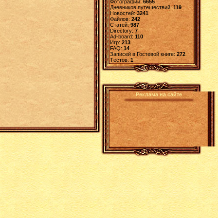
Фотографий:
6655
Дневников путешествий:
119
Новостей:
3241
Файлов:
242
Статей:
987
Directory:
7
Ad-board:
110
Игр:
213
FAQ:
14
Записей в Гостевой книге:
272
Tестов:
1
Реклама на сайте