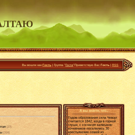
АЛТАЮ
Вы вошли как
Гость
|
Группа
"
Гости
"
Приветствую Вас
Гость
|
RSS
А вы знаете, что..
Годом образования села Чемал
считается 1842, когда в горной
глуши, с согласия калмыков-
лтая
[27]
кочевников поселились 30
крестьянских семей из
ды
[316]