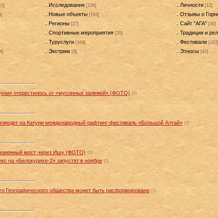
Исследования
Личности
23]
[126]
[12]
Новые объекты
Отзывы о Горн
4]
[192]
Регионы
Сайт "АГА"
[27]
[30]
Спортивные мероприятия
Традиции и рел
[20]
Туруслуги
Фестивали
[168]
[183
Экстрим
Этносы
4]
[3]
[42]
туни» открестилось от «мусорных залежей» (ФОТО)
(0)
проведет на Катуни международный рафтинг-фестиваль «Большой Алтай»
(0)
временный мост через Ишу (ФОТО)
(0)
с на «Белокурихе-2» запустят в ноябре
(0)
ого Географического общества может быть расформировано
(1)