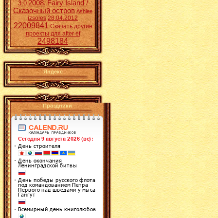
2008.
Fairy Island /
3:0
Сказочный остров
Ashlee
izsoles
28.04.2012
22009841
Скачать другие
проекты для after ef
2498184
Яндекс
Праздники