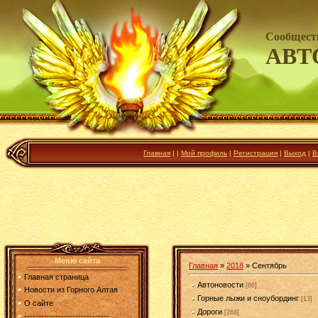
Сообщест
АВТ
Главная
|
|
Мой профиль
|
Регистрация
|
Выход
|
В
Меню сайта
Главная
»
2018
»
Сентябрь
Главная страница
Автоновости
[86]
Новости из Горного Алтая
Горные лыжи и сноубординг
[13]
О сайте
Дороги
[268]
------------------------------