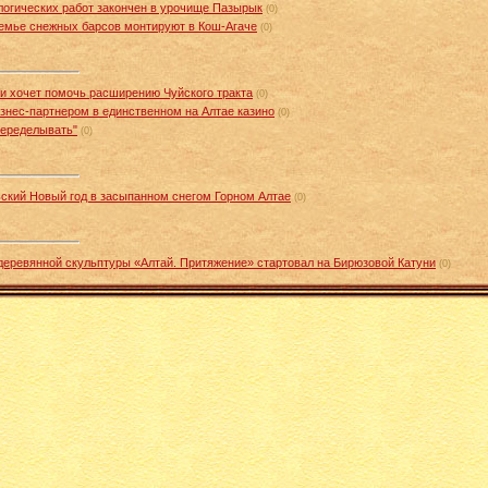
логических работ закончен в урочище Пазырык
(0)
семье снежных барсов монтируют в Кош-Агаче
(0)
и хочет помочь расширению Чуйского тракта
(0)
нес-партнером в единственном на Алтае казино
(0)
переделывать"
(0)
ский Новый год в засыпанном снегом Горном Алтае
(0)
еревянной скульптуры «Алтай. Притяжение» стартовал на Бирюзовой Катуни
(0)