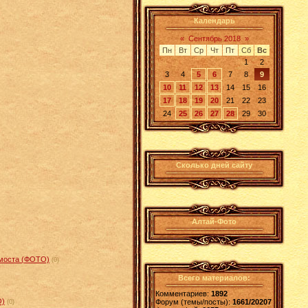
Календарь
«
Сентябрь 2018
»
Пн
Вт
Ср
Чт
Пт
Сб
Вс
1
2
3
4
5
6
7
8
9
10
11
12
13
14
15
16
17
18
19
20
21
22
23
24
25
26
27
28
29
30
Сколько дней сайту
Алтай-Фото
 моста (ФОТО)
(0)
Всего материалов:
Комментариев:
1892
О)
Форум (темы/посты):
1661/20207
(0)