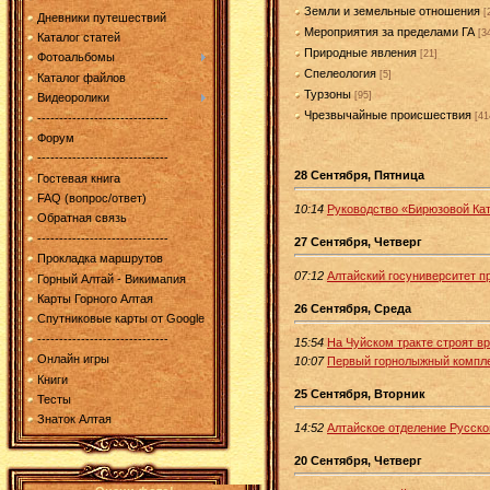
Земли и земельные отношения
[
Дневники путешествий
Мероприятия за пределами ГА
[3
Каталог статей
Природные явления
[21]
Фотоальбомы
Спелеология
[5]
Каталог файлов
Турзоны
[95]
Видеоролики
Чрезвычайные происшествия
[41
------------------------------
Форум
------------------------------
28 Сентября, Пятница
Гостевая книга
FAQ (вопрос/ответ)
10:14
Руководство «Бирюзовой Ка
Обратная связь
------------------------------
27 Сентября, Четверг
Прокладка маршрутов
07:12
Алтайский госуниверситет 
Горный Алтай - Викимапия
Карты Горного Алтая
26 Сентября, Среда
Спутниковые карты от Google
------------------------------
15:54
На Чуйском тракте строят 
Онлайн игры
10:07
Первый горнолыжный комплек
Книги
25 Сентября, Вторник
Тесты
Знаток Алтая
14:52
Алтайское отделение Русск
20 Сентября, Четверг