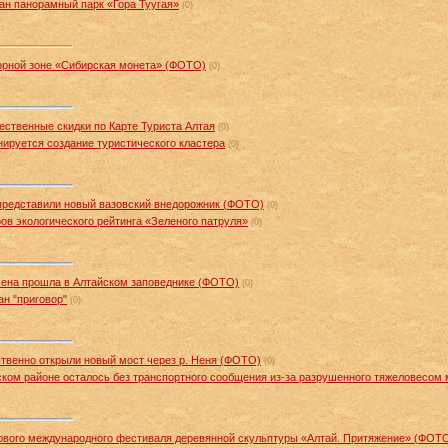
дан панорамный парк «Гора Туугая»
(0)
орной зоне «Сибирская монета» (ФОТО)
(0)
ественные скидки по Карте Туриста Алтая
(0)
нируется создание туристического кластера
(0)
представили новый вазовский внедорожник (ФОТО)
(0)
ров экологического рейтинга «Зеленого патруля»
(0)
мена прошла в Алтайском заповеднике (ФОТО)
(0)
ан "приговор"
(0)
твенно открыли новый мост через р. Неня (ФОТО)
(0)
ском районе осталось без транспортного сообщения из-за разрушенного тяжеловесом
рвого международного фестиваля деревянной скульптуры «Алтай. Притяжение» (ФОТ