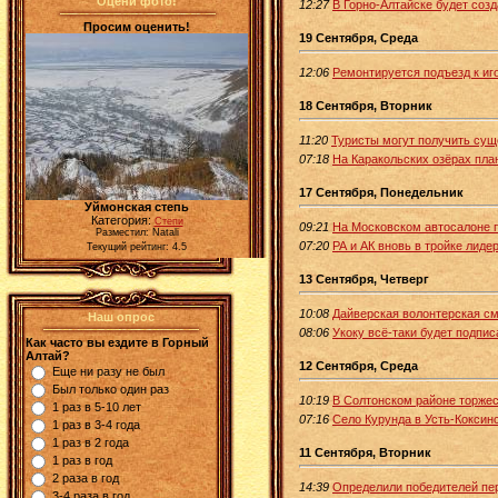
Оцени фото!
12:27
В Горно-Алтайске будет соз
Просим оценить!
19 Сентября, Среда
12:06
Ремонтируется подъезд к иг
18 Сентября, Вторник
11:20
Туристы могут получить сущ
07:18
На Каракольских озёрах пла
17 Сентября, Понедельник
Уймонская степь
Категория:
Степи
09:21
На Московском автосалоне 
Разместил: Natali
07:20
РА и АК вновь в тройке лиде
Текущий рейтинг: 4.5
13 Сентября, Четверг
10:08
Дайверская волонтерская с
Наш опрос
08:06
Укоку всё-таки будет подпис
Как часто вы ездите в Горный
Алтай?
12 Сентября, Среда
Еще ни разу не был
Был только один раз
10:19
В Солтонском районе торжес
1 раз в 5-10 лет
07:16
Село Курунда в Усть-Коксин
1 раз в 3-4 года
1 раз в 2 года
11 Сентября, Вторник
1 раз в год
2 раза в год
14:39
Определили победителей пе
3-4 раза в год