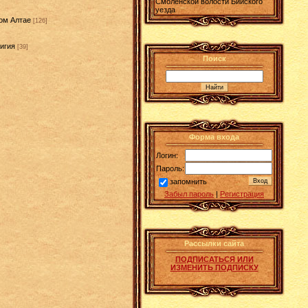
Смоленской волости Бийского
уезда
ом Алтае
[126]
игия
[39]
Поиск
]
Форма входа
Логин:
Пароль:
запомнить
Забыл пароль
|
Регистрация
Рассылки сайта
ПОДПИСАТЬСЯ ИЛИ
ИЗМЕНИТЬ ПОДПИСКУ