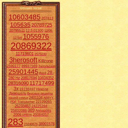
Облако тегов
10603485
207813
105635
20789725
20795511
12.5.01300
12/06.
1055976
12.5гб
20869322
11719601
2575030
3herosoft
Killzone
2590177
39937569
Запольская
25901445
28.
Aucē
280 Hz
20817694
10604352
11717499
28316090
3x
19138497
Николя
Дювошель
Вкусные рецепты
2401104
нашей семьи
ABBYY
22129065
PDF Transformer
26233463
24225394
389
25832086
Annapolis
2006 online
20084057
283
38901578
23240676