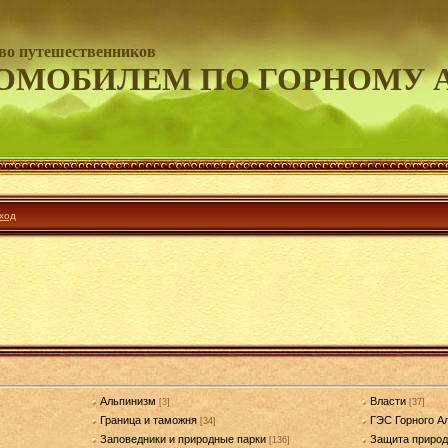
во путешественников
ОМОБИЛЕМ ПО ГОРНОМУ 
ход
Альпинизм
Власти
[3]
[37]
Граница и таможня
ГЭС Горного А
[34]
Заповедники и природные парки
Защита приро
[136]