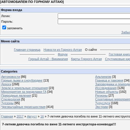
[
АВТОМОБИЛЕМ ПО ГОРНОМУ АЛТАЮ
]
Форма входа
Логин:
Пароль:
запомнить
Забыл
Меню сайта
Главная страница
Новости из Горного Алтая
О сайте
-------------------------
------------------------------
Форум
------------------------------
Гостевая книг
Горный Алтай - Викимапия
Карты Горного Алтая
Спутниковые кар
Categories
Автоновости
[86]
Альпинизм
[3]
Горные лыжи и сноубординг
[13]
Граница и таможня
[34]
Дороги
[268]
Заповедники и природ
Земли и земельные отношения
[23]
Исследования
[126]
Мероприятия за пределами ГА
[34]
Новые объекты
[192]
Природные явления
[21]
Регионы
[27]
Спелеология
[5]
Спортивные мероприя
Турзоны
[95]
Туруслуги
[168]
Чрезвычайные происшествия
[414]
Экстрим
[3]
Главная
»
2017
»
Август
»
16
» 7-летняя девочка погибла по вине 11-летнего инструкто
7-летняя девочка погибла по вине 11-летнего инструктора-коневода!!!