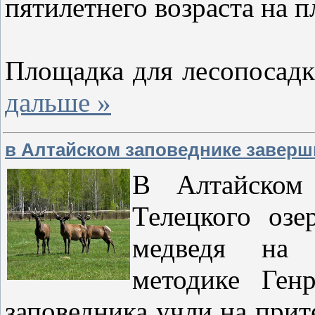
пятилетнего возраста на 
Площадка для лесопосад
дальше »
в Алтайском заповеднике заверш
В Алтайском
Телецкого озе
медведя на 
методике Ген
заповедника учли на прит