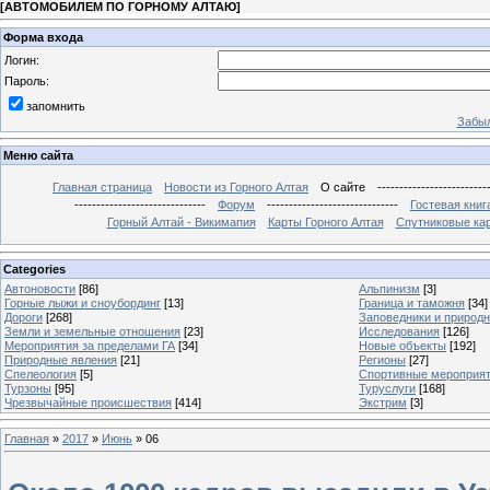
[
АВТОМОБИЛЕМ ПО ГОРНОМУ АЛТАЮ
]
Форма входа
Логин:
Пароль:
запомнить
Забыл
Меню сайта
Главная страница
Новости из Горного Алтая
О сайте
-------------------------
------------------------------
Форум
------------------------------
Гостевая книг
Горный Алтай - Викимапия
Карты Горного Алтая
Спутниковые кар
Categories
Автоновости
[86]
Альпинизм
[3]
Горные лыжи и сноубординг
[13]
Граница и таможня
[34]
Дороги
[268]
Заповедники и природ
Земли и земельные отношения
[23]
Исследования
[126]
Мероприятия за пределами ГА
[34]
Новые объекты
[192]
Природные явления
[21]
Регионы
[27]
Спелеология
[5]
Спортивные мероприя
Турзоны
[95]
Туруслуги
[168]
Чрезвычайные происшествия
[414]
Экстрим
[3]
Главная
»
2017
»
Июнь
»
06