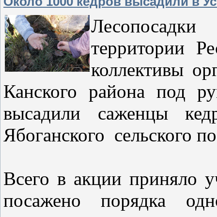
Около 1000 кедров высадили в У
Лесопосад
территории Ре
коллективы ор
Канского района под р
высадили саженцы ке
Ябоганского сельского п
Всего в акции приняло у
посажено порядка одн