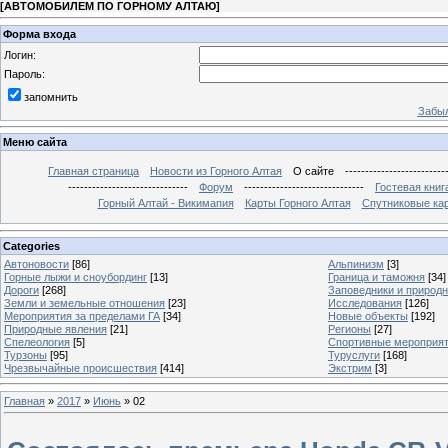
[
АВТОМОБИЛЕМ ПО ГОРНОМУ АЛТАЮ
]
Форма входа
Логин:
Пароль:
запомнить
Забыл
Меню сайта
Главная страница
Новости из Горного Алтая
О сайте
-------------------------
------------------------------
Форум
------------------------------
Гостевая книг
Горный Алтай - Викимапия
Карты Горного Алтая
Спутниковые кар
Categories
Автоновости
[86]
Альпинизм
[3]
Горные лыжи и сноубординг
[13]
Граница и таможня
[34]
Дороги
[268]
Заповедники и природ
Земли и земельные отношения
[23]
Исследования
[126]
Мероприятия за пределами ГА
[34]
Новые объекты
[192]
Природные явления
[21]
Регионы
[27]
Спелеология
[5]
Спортивные мероприя
Турзоны
[95]
Туруслуги
[168]
Чрезвычайные происшествия
[414]
Экстрим
[3]
Главная
»
2017
»
Июнь
»
02