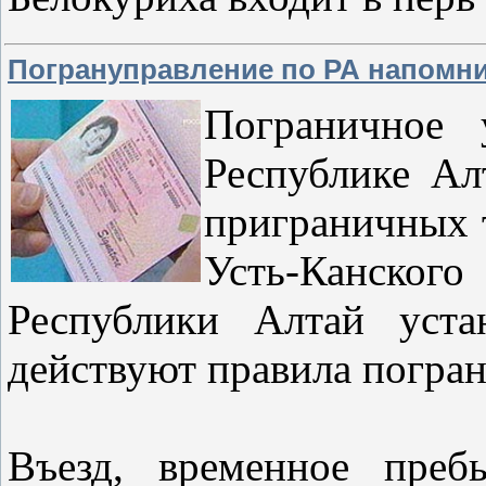
Погрануправление по РА напомн
Пограничное
Республике Ал
приграничных 
Усть-Канског
Республики Алтай уста
действуют правила погра
Въезд, временное преб