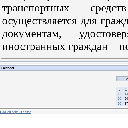
транспортных сред
осуществляется для граж
документам, удосто
иностранных граждан – 
Calendar
Пн
Вт
5
6
12
13
19
20
26
27
Полная версия сайта