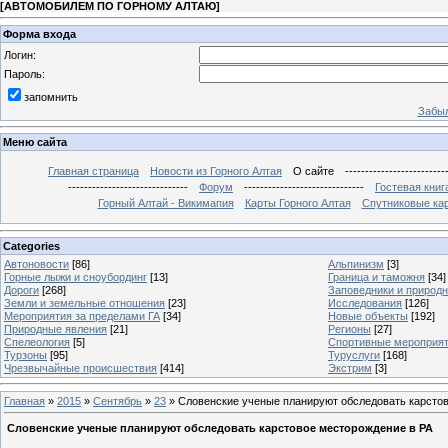
[
АВТОМОБИЛЕМ ПО ГОРНОМУ АЛТАЮ
]
Форма входа
Логин:
Пароль:
запомнить
Забыл
Меню сайта
Главная страница
Новости из Горного Алтая
О сайте
-------------------------
------------------------------
Форум
------------------------------
Гостевая книг
Горный Алтай - Викимапия
Карты Горного Алтая
Спутниковые кар
Categories
Автоновости
[86]
Альпинизм
[3]
Горные лыжи и сноубординг
[13]
Граница и таможня
[34]
Дороги
[268]
Заповедники и природ
Земли и земельные отношения
[23]
Исследования
[126]
Мероприятия за пределами ГА
[34]
Новые объекты
[192]
Природные явления
[21]
Регионы
[27]
Спелеология
[5]
Спортивные мероприя
Турзоны
[95]
Туруслуги
[168]
Чрезвычайные происшествия
[414]
Экстрим
[3]
Главная
»
2015
»
Сентябрь
»
23
» Словенские ученые планируют обследовать карсто
Словенские ученые планируют обследовать карстовое месторождение в РА