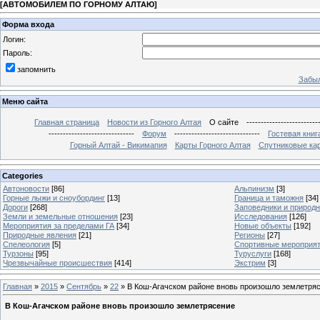
[
АВТОМОБИЛЕМ ПО ГОРНОМУ АЛТАЮ
]
Форма входа
Логин:
Пароль:
запомнить
Забыл
Меню сайта
Главная страница
Новости из Горного Алтая
О сайте
-------------------------
------------------------------
Форум
------------------------------
Гостевая книг
Горный Алтай - Викимапия
Карты Горного Алтая
Спутниковые кар
Categories
Автоновости
[86]
Альпинизм
[3]
Горные лыжи и сноубординг
[13]
Граница и таможня
[34]
Дороги
[268]
Заповедники и природ
Земли и земельные отношения
[23]
Исследования
[126]
Мероприятия за пределами ГА
[34]
Новые объекты
[192]
Природные явления
[21]
Регионы
[27]
Спелеология
[5]
Спортивные мероприя
Турзоны
[95]
Туруслуги
[168]
Чрезвычайные происшествия
[414]
Экстрим
[3]
Главная
»
2015
»
Сентябрь
»
22
» В Кош-Агачском районе вновь произошло землетря
В Кош-Агачском районе вновь произошло землетрясение