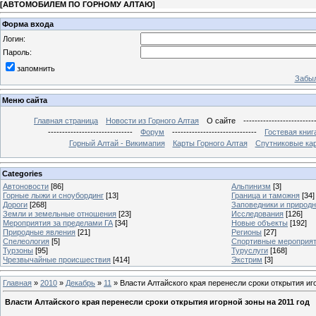
[
АВТОМОБИЛЕМ ПО ГОРНОМУ АЛТАЮ
]
Форма входа
Логин:
Пароль:
запомнить
Забыл
Меню сайта
Главная страница
Новости из Горного Алтая
О сайте
-------------------------
------------------------------
Форум
------------------------------
Гостевая книг
Горный Алтай - Викимапия
Карты Горного Алтая
Спутниковые кар
Categories
Автоновости
[86]
Альпинизм
[3]
Горные лыжи и сноубординг
[13]
Граница и таможня
[34]
Дороги
[268]
Заповедники и природ
Земли и земельные отношения
[23]
Исследования
[126]
Мероприятия за пределами ГА
[34]
Новые объекты
[192]
Природные явления
[21]
Регионы
[27]
Спелеология
[5]
Спортивные мероприя
Турзоны
[95]
Туруслуги
[168]
Чрезвычайные происшествия
[414]
Экстрим
[3]
Главная
»
2010
»
Декабрь
»
11
» Власти Алтайского края перенесли сроки открытия иго
Власти Алтайского края перенесли сроки открытия игорной зоны на 2011 год