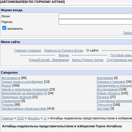
[
АВТОМОБИЛЕМ ПО ГОРНОМУ АЛТАЮ
]
Форма входа
Логин:
Пароль:
запомнить
Забыл
Меню сайта
Главная страница
Новости из Горного Алтая
О сайте
-------------------------
------------------------------
Форум
------------------------------
Гостевая книг
Горный Алтай - Викимапия
Карты Горного Алтая
Спутниковые кар
Categories
Автоновости
[86]
Альпинизм
[3]
Горные лыжи и сноубординг
[13]
Граница и таможня
[34]
Дороги
[268]
Заповедники и природ
Земли и земельные отношения
[23]
Исследования
[126]
Мероприятия за пределами ГА
[34]
Новые объекты
[192]
Природные явления
[21]
Регионы
[27]
Спелеология
[5]
Спортивные мероприя
Турзоны
[95]
Туруслуги
[168]
Чрезвычайные происшествия
[414]
Экстрим
[3]
Главная
»
2010
»
Декабрь
»
11
» Алтайцы недовольны представительством в избирком
Алтайцы недовольны представительством в избиркоме Горно-Алтайска