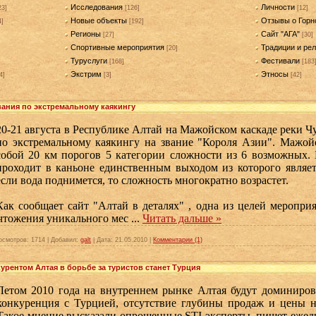
Исследования
Личности
23]
[126]
[12]
Новые объекты
Отзывы о Горн
4]
[192]
Регионы
Сайт "АГА"
[27]
[30]
Спортивные мероприятия
Традиции и рел
[20]
Туруслуги
Фестивали
[168]
[183
Экстрим
Этносы
4]
[3]
[42]
вания по экстремальному каякингу
20-21 августа в Республике Алтай на Мажойском каскаде реки Ч
по экстремальному каякингу на звание "Короля Азии". Мажойс
собой 20 км порогов 5 категории сложности из 6 возможных. 
проходит в каньоне единственным выходом из которого являет
если вода поднимется, то сложность многократно возрастет.
Как сообщает сайт "Алтай в деталях" , одна из целей меропри
чтожения уникального мес
...
Читать дальше »
осмотров:
1714
|
Добавил:
galt
|
Дата:
21.05.2010
|
Комментарии (1)
урентом Алтая в борьбе за туристов станет Турция
Летом 2010 года на внутреннем рынке Алтая будут доминирова
конкуренция с Турцией, отсутствие глубины продаж и цены н
Такое мнение высказали опрошенные STI эксперты, пишет ежедн