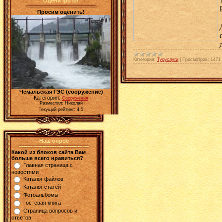
Оцени фото!
Просим оценить!
Категория:
Туруслуги
|
Просмотров:
1471
Чемальская ГЭС (сооружение)
Категория:
Сооружения
Разместил: Николай
Текущий рейтинг: 4.5
Наш опрос
Какой из блоков сайта Вам
больше всего нравиться?
Главная страница с
новостями
Каталог файлов
Каталог статей
Фотоальбомы
Гостевая книга
Страница вопросов и
ответов