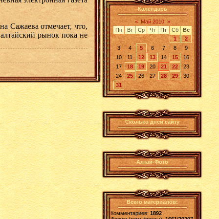
Календарь
«
Май 2010
»
а Сажаева отмечает, что,
Пн
Вт
Ср
Чт
Пт
Сб
Вс
 алтайский рынок пока не
1
2
3
4
5
6
7
8
9
10
11
12
13
14
15
16
17
18
19
20
21
22
23
24
25
26
27
28
29
30
31
Сколько дней сайту
Алтай-Фото
Всего материалов:
Комментариев:
1892