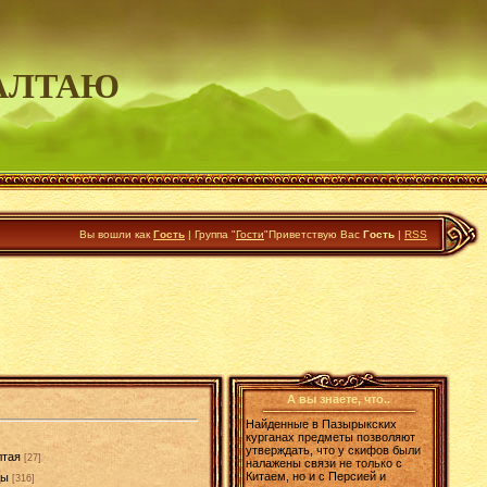
АЛТАЮ
Вы вошли как
Гость
|
Группа
"
Гости
"
Приветствую Вас
Гость
|
RSS
А вы знаете, что..
Найденные в Пазырыкских
курганах предметы позволяют
утверждать, что у скифов были
лтая
[27]
налажены связи не только с
Китаем, но и с Персией и
ды
[316]