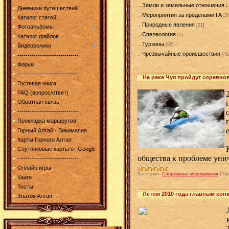
Земли и земельные отношения
[
Дневники путешествий
Мероприятия за пределами ГА
[3
Каталог статей
Природные явления
[21]
Фотоальбомы
Спелеология
[5]
Каталог файлов
Турзоны
[95]
Видеоролики
Чрезвычайные происшествия
[41
------------------------------
Форум
------------------------------
На реке Чуя пройдут соревно
Гостевая книга
FAQ (вопрос/ответ)
Обратная связь
------------------------------
Прокладка маршрутов
Горный Алтай - Викимапия
Карты Горного Алтая
Спутниковые карты от Google
общества к проблеме уни
------------------------------
Онлайн игры
Категория:
Спортивные мероприятия
|
Пр
Книги
Тесты
Летом 2010 года главным конк
Знаток Алтая