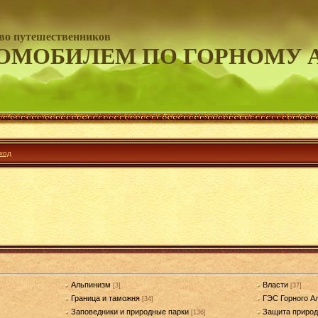
во путешественников
ОМОБИЛЕМ ПО ГОРНОМУ 
ход
Альпинизм
Власти
[3]
[37]
Граница и таможня
ГЭС Горного А
[34]
Заповедники и природные парки
Защита приро
[136]