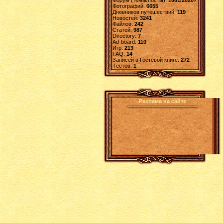
Форум (темы/посты):
1661/20207
Фотографий:
6655
Дневников путешествий:
119
Новостей:
3241
Файлов:
242
Статей:
987
Directory:
7
Ad-board:
110
Игр:
213
FAQ:
14
Записей в Гостевой книге:
272
Tестов:
1
Реклама на сайте