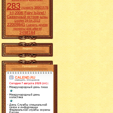
283
38901578
23240676
2008.
Fairy Island /
3:0
Сказочный остров
Ashlee
izsoles
28.04.2012
22009841
Скачать другие
проекты для after ef
2498184
Яндекс
Праздники