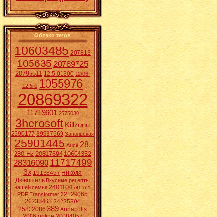
Облако тегов
10603485
207813
105635
20789725
20795511
12.5.01300
12/06.
1055976
12.5гб
20869322
11719601
2575030
3herosoft
Killzone
2590177
39937569
Запольская
25901445
28.
Aucē
280 Hz
20817694
10604352
11717499
28316090
3x
19138497
Николя
Дювошель
Вкусные рецепты
2401104
нашей семьи
ABBYY
22129065
PDF Transformer
26233463
24225394
389
25832086
Annapolis
2006 online
20084057