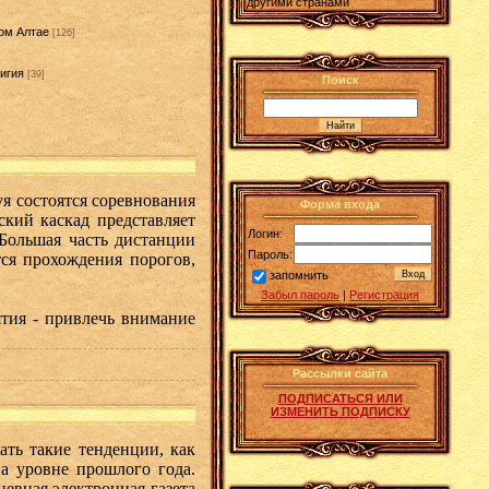
другими странами
ом Алтае
[126]
игия
[39]
Поиск
]
уя состоятся соревнования
Форма входа
кий каскад представляет
Логин:
Большая часть дистанции
Пароль:
ся прохождения порогов,
запомнить
Забыл пароль
|
Регистрация
ятия - привлечь внимание
Рассылки сайта
ПОДПИСАТЬСЯ ИЛИ
ИЗМЕНИТЬ ПОДПИСКУ
ть такие тенденции, как
а уровне прошлого года.
евная электронная газета