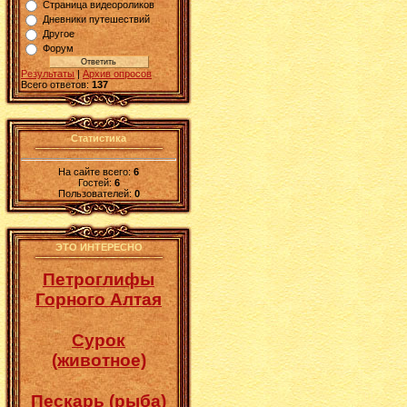
Страница видеороликов
Дневники путешествий
Другое
Форум
Результаты
|
Архив опросов
Всего ответов:
137
Статистика
На сайте всего:
6
Гостей:
6
Пользователей:
0
ЭТО ИНТЕРЕСНО
Петроглифы
Горного Алтая
Сурок
(животное)
Пескарь (рыба)