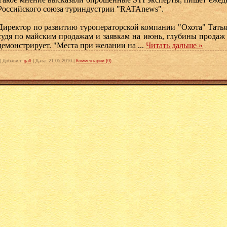
Российского союза туриндустрии "RATAnews".
Директор по развитию туроператорской компании "Охота" Татьян
судя по майским продажам и заявкам на июнь, глубины продаж
демонстрирует. "Места при желании на
...
Читать дальше »
|
Добавил:
galt
|
Дата:
21.05.2010
|
Комментарии (0)