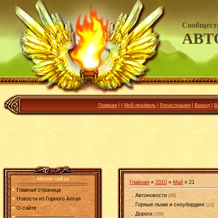
Сообщест
АВТ
Главная
|
|
Мой профиль
|
Регистрация
|
Выход
|
В
Меню сайта
Главная
»
2010
»
Май
»
21
Главная страница
Автоновости
[86]
Новости из Горного Алтая
Горные лыжи и сноубординг
[13]
О сайте
Дороги
[268]
------------------------------