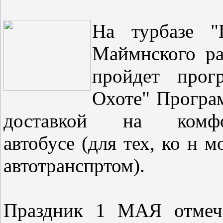
На турбазе "Ц
Маймнского ра
пройдет прог
Охоте" Програ
доставкой на комфор
автобусе (для тех, ко н 
автотранспртом).
Праздник 1 МАЯ отмеча