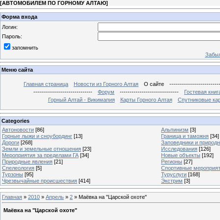
[
АВТОМОБИЛЕМ ПО ГОРНОМУ АЛТАЮ
]
Форма входа
Логин:
Пароль:
запомнить
Забыл
Меню сайта
Главная страница
Новости из Горного Алтая
О сайте
-------------------------
------------------------------
Форум
------------------------------
Гостевая книг
Горный Алтай - Викимапия
Карты Горного Алтая
Спутниковые кар
Categories
Автоновости
[86]
Альпинизм
[3]
Горные лыжи и сноубординг
[13]
Граница и таможня
[34]
Дороги
[268]
Заповедники и природ
Земли и земельные отношения
[23]
Исследования
[126]
Мероприятия за пределами ГА
[34]
Новые объекты
[192]
Природные явления
[21]
Регионы
[27]
Спелеология
[5]
Спортивные мероприя
Турзоны
[95]
Туруслуги
[168]
Чрезвычайные происшествия
[414]
Экстрим
[3]
Главная
»
2010
»
Апрель
»
2
» Маёвка на "Царской охоте"
Маёвка на "Царской охоте"