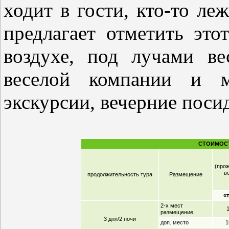
ходит в гости, кто-то леж
предлагает отметить это
воздухе, под лучами ве
веселой компании и мн
экскурсии, вечерние посид
СТОИМОСТ
(прож
в
продолжительность тура
Размещение
«
2-х мест
1
размещение
3 дня/2 ночи
доп. место
1