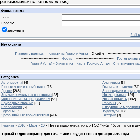
[
АВТОМОБИЛЕМ ПО ГОРНОМУ АЛТАЮ
]
Форма входа
Логин:
Пароль:
запомнить
Забыл
Меню сайта
Главная страница
Новости из Горного Алтая
О сайте
-------------------------
------------------------------
Форум
------------------------------
Гостевая книг
Горный Алтай - Викимапия
Карты Горного Алтая
Спутниковые кар
Categories
Автоновости
[86]
Альпинизм
[3]
Горные лыжи и сноубординг
[13]
Граница и таможня
[34]
Дороги
[268]
Заповедники и природ
Земли и земельные отношения
[23]
Исследования
[126]
Мероприятия за пределами ГА
[34]
Новые объекты
[192]
Природные явления
[21]
Регионы
[27]
Спелеология
[5]
Спортивные мероприя
Турзоны
[95]
Туруслуги
[168]
Чрезвычайные происшествия
[414]
Экстрим
[3]
Главная
»
2010
»
Март
»
20
» Првый гидрогенератор для ГЭС "Чибит" будет готов в де
Првый гидрогенератор для ГЭС "Чибит" будет готов в декабре 2010 года