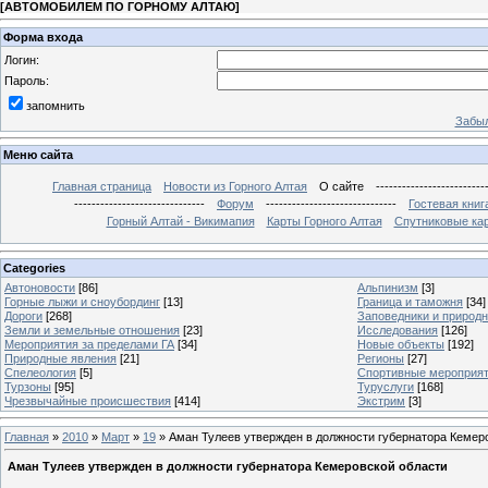
[
АВТОМОБИЛЕМ ПО ГОРНОМУ АЛТАЮ
]
Форма входа
Логин:
Пароль:
запомнить
Забыл
Меню сайта
Главная страница
Новости из Горного Алтая
О сайте
-------------------------
------------------------------
Форум
------------------------------
Гостевая книг
Горный Алтай - Викимапия
Карты Горного Алтая
Спутниковые кар
Categories
Автоновости
[86]
Альпинизм
[3]
Горные лыжи и сноубординг
[13]
Граница и таможня
[34]
Дороги
[268]
Заповедники и природ
Земли и земельные отношения
[23]
Исследования
[126]
Мероприятия за пределами ГА
[34]
Новые объекты
[192]
Природные явления
[21]
Регионы
[27]
Спелеология
[5]
Спортивные мероприя
Турзоны
[95]
Туруслуги
[168]
Чрезвычайные происшествия
[414]
Экстрим
[3]
Главная
»
2010
»
Март
»
19
» Аман Тулеев утвержден в должности губернатора Кемер
Аман Тулеев утвержден в должности губернатора Кемеровской области