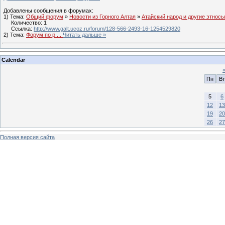
Добавлены сообщения в форумах:
1) Тема:
Общий форум
»
Новости из Горного Алтая
»
Атайский народ и другие этносы
Количество: 1
Ссылка:
http://www.galt.ucoz.ru/forum/128-566-2493-16-1254529820
2) Тема:
Форум по р
...
Читать дальше »
Calendar
Пн
Вт
5
6
12
13
19
20
26
27
Полная версия сайта