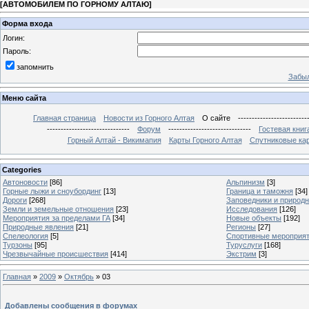
[
АВТОМОБИЛЕМ ПО ГОРНОМУ АЛТАЮ
]
Форма входа
Логин:
Пароль:
запомнить
Забыл
Меню сайта
Главная страница
Новости из Горного Алтая
О сайте
-------------------------
------------------------------
Форум
------------------------------
Гостевая книг
Горный Алтай - Викимапия
Карты Горного Алтая
Спутниковые кар
Categories
Автоновости
[86]
Альпинизм
[3]
Горные лыжи и сноубординг
[13]
Граница и таможня
[34]
Дороги
[268]
Заповедники и природ
Земли и земельные отношения
[23]
Исследования
[126]
Мероприятия за пределами ГА
[34]
Новые объекты
[192]
Природные явления
[21]
Регионы
[27]
Спелеология
[5]
Спортивные мероприя
Турзоны
[95]
Туруслуги
[168]
Чрезвычайные происшествия
[414]
Экстрим
[3]
Главная
»
2009
»
Октябрь
»
03
Добавлены сообщения в форумах