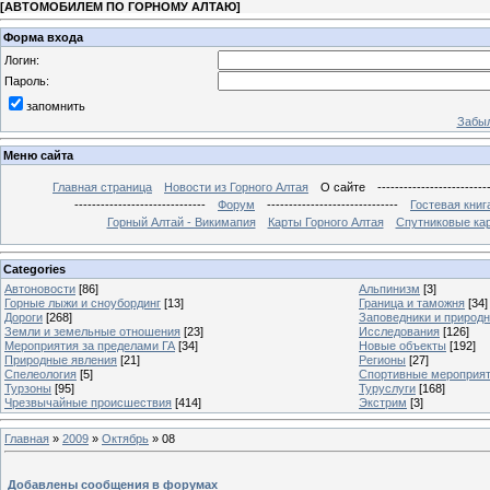
[
АВТОМОБИЛЕМ ПО ГОРНОМУ АЛТАЮ
]
Форма входа
Логин:
Пароль:
запомнить
Забыл
Меню сайта
Главная страница
Новости из Горного Алтая
О сайте
-------------------------
------------------------------
Форум
------------------------------
Гостевая книг
Горный Алтай - Викимапия
Карты Горного Алтая
Спутниковые кар
Categories
Автоновости
[86]
Альпинизм
[3]
Горные лыжи и сноубординг
[13]
Граница и таможня
[34]
Дороги
[268]
Заповедники и природ
Земли и земельные отношения
[23]
Исследования
[126]
Мероприятия за пределами ГА
[34]
Новые объекты
[192]
Природные явления
[21]
Регионы
[27]
Спелеология
[5]
Спортивные мероприя
Турзоны
[95]
Туруслуги
[168]
Чрезвычайные происшествия
[414]
Экстрим
[3]
Главная
»
2009
»
Октябрь
»
08
Добавлены сообщения в форумах