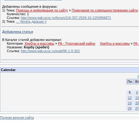
Добавлены сообщения в форумах:
1) Тема:
Помощь и информация по сайту
»
Пожелания по совершенствованию сайта
Количество: 1
Ссылка:
http://www.galt.ucoz.ru/forum/116-337-2529-16-1254956871
2) Тема:
...
Читать дальше »
Добавлена статья
В Каталог статей добавлен материал:
Категории:
Хребты и массивы
»
РА - Турочакский район
Хребты и массивы
»
РА 
Название:
Корбу (хребет)
Ссылка:
http://www.galt.ucoz.ru/publ/96-1-0-322
Calendar
Пн
Вт
5
6
12
13
19
20
26
27
Полная версия сайта