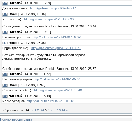
[
44
]
Николай
[13.04.2010, 15:09]
Джулукуль-озеро.
http://galt-auto.ru/publ/69-1-0-17
[
45
]
Rocki
[13.04.2010, 16:45]
Ут
ё
с (скала) -
http://galt-auto.ru/publ/123-1-0-636
Сообщение отредактировал
Rocki
-
Вторник, 13.04.2010, 16:46
[
46
]
Николай
[13.04.2010, 19:21]
Ежевика- растение.
http://galt-auto.ru/publ/168-1-0-623
[
47
]
Rocki
[13.04.2010, 23:35]
Ер
н
ик (растение) -
http://galt-auto.ru/publ/168-1-0-671
Вот хоть теперь знать буду, что это карликовая береза.
Лекарственная кстати березка...
Сообщение отредактировал
Rocki
-
Вторник, 13.04.2010, 23:37
[
48
]
Николай
[14.04.2010, 11:22]
Настенька-усадьба.
http://galt-auto.ru/publ/46-1-0-72
[
49
]
Rocki
[14.04.2010, 11:59]
Са
й
люгем (хребет) -
http://galt-auto.ru/publ/97-1-0-640
[
50
]
Николай
[14.04.2010, 13:19]
Иолго-усадьба.
http://galt-auto.ru/publ/22-1-0-148
Страница
5
из
14
«
1
2
3
4
5
6
7
…
13
14
»
Полная версия сайта