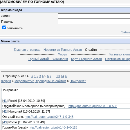
[
АВТОМОБИЛЕМ ПО ГОРНОМУ АЛТАЮ
]
Форма входа
Логин:
Пароль:
запомнить
Забыл
Меню сайта
Главная страница
Новости из Горного Алтая
О сайте
-------------------------
------------------------------
Форум
------------------------------
Гостевая книг
Горный Алтай - Викимапия
Карты Горного Алтая
Спутниковые кар
Страница
5
из
14
«
1
2
3
4
5
6
7
…
13
14
»
Форум
»
Мероприятия, проводимые сайтом
»
Поиграем?
Поиграем?
[
41
]
Rocki
[13.04.2010, 10:39]
Ор
о
ктойское мраморное (месторождение) -
http://galt-auto.ru/publ/208-1-0-503
[
42
]
Николай
[13.04.2010, 11:37]
Онгудай-село.
http://galt-auto.ru/publ/247-1-0-348
[
43
]
Rocki
[13.04.2010, 11:49]
Го
д
он-Гол (река)-
http://galt-auto.ru/publ/146-1-0-115