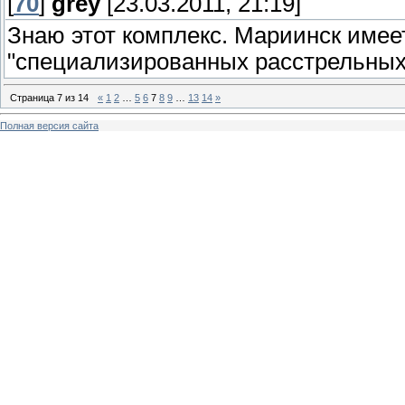
[
70
]
grey
[23.03.2011, 21:19]
Знаю этот комплекс. Мариинск имее
"специализированных расстрельных"
Страница
7
из
14
«
1
2
…
5
6
7
8
9
…
13
14
»
Полная версия сайта