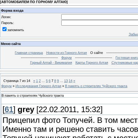
[
АВТОМОБИЛЕМ ПО ГОРНОМУ АЛТАЮ
]
Форма входа
Логин:
Пароль:
запомнить
Забыл
Меню сайта
Главная страница
Новости из Горного Алтая
О сайте
-------------------------
------------------------------
Форум
------------------------------
Гостевая книг
Горный Алтай - Викимапия
Карты Горного Алтая
Спутниковые кар
Страница
7
из
14
«
1
2
…
5
6
7
8
9
…
13
14
»
Форум
»
Исследования Горного Алтая
»
В память о строителях Чуйского тракта
В память о строителях Чуйского тракта
[
61
]
grey
[22.02.2011, 15:32]
Прицепил фото Топучей. В том мест
Именно там и решено ставить часо