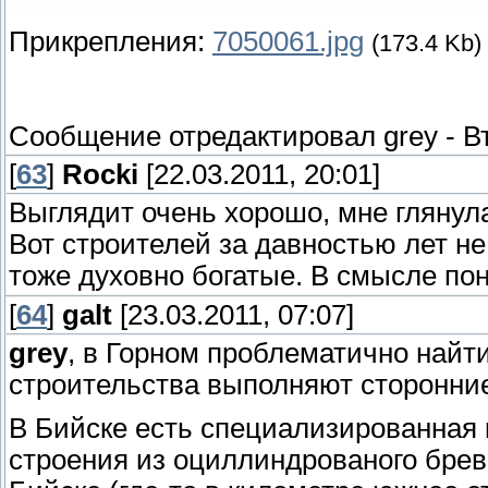
Прикрепления:
7050061.jpg
(173.4 Kb)
Сообщение отредактировал
grey
-
В
[
63
]
Rocki
[22.03.2011, 20:01]
Выглядит очень хорошо, мне глянула
Вот строителей за давностью лет не
тоже духовно богатые. В смысле пон
[
64
]
galt
[23.03.2011, 07:07]
grey
, в Горном проблематично найт
строительства выполняют сторонние
В Бийске есть специализированная 
строения из оциллиндрованого бревн