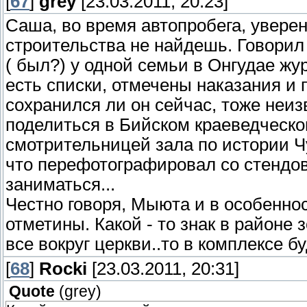
[
67
]
grey
[23.03.2011, 20:23]
Саша, во время автопробега, уверен
строительства не найдешь. Говорил 
( был?) у одной семьи в Онгудае жу
есть списки, отмечены наказания и п
сохранился ли он сейчас, тоже неиз
поделиться в Бийском краеведческо
смотрительницей зала по истории Чуй
что перефотографировал со стендов
заниматься...
Честно говоря, Мыюта и в особенно
отметины. Какой - то знак в районе
все вокруг церкви..то в комплексе б
[
68
]
Rocki
[23.03.2011, 20:31]
Quote
(
grey
)