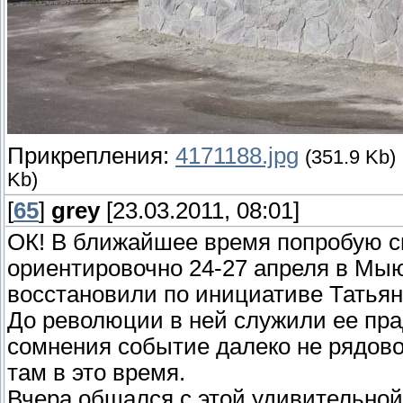
Прикрепления:
4171188.jpg
(351.9 Kb)
Kb)
[
65
]
grey
[23.03.2011, 08:01]
ОК! В ближайшее время попробую св
ориентировочно 24-27 апреля в Мыю
восстановили по инициативе Татья
До революции в ней служили ее прад
сомнения событие далеко не рядово
там в это время.
Вчера общался с этой удивительной