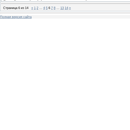
Страница
6
из
14
«
1
2
…
4
5
6
7
8
…
13
14
»
Полная версия сайта