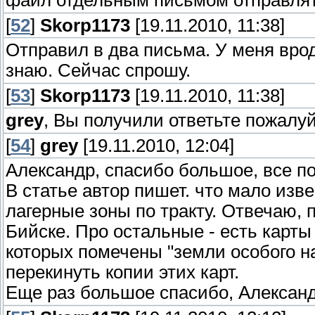
файл отдельным письмом отправлят
[
52
]
Skorp1173
[19.11.2010, 11:38]
Отправил в два письма. У меня вро
знаю. Сейчас спрошу.
[
53
]
Skorp1173
[19.11.2010, 11:38]
grey
, Вы получили ответьте пожалуй
[
54
]
grey
[19.11.2010, 12:04]
Александр, спасибо большое, все п
В статье автор пишет. что мало изв
лагерные зоны по тракту. Отвечаю, 
Бийске. Про остальные - есть карты 
которых помечены "земли особого н
перекинуть копии этих карт.
Еще раз большое спасибо, Алексан