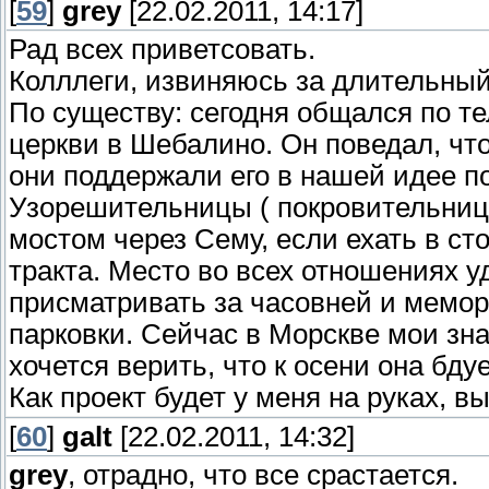
[
59
]
grey
[22.02.2011, 14:17]
Рад всех приветсовать.
Колллеги, извиняюсь за длительный
По существу: сегодня общался по т
церкви в Шебалино. Он поведал, чт
они поддержали его в нашей идее п
Узорешительницы ( покровительница
мостом через Сему, если ехать в ст
тракта. Место во всех отношениях у
присматривать за часовней и мемор
парковки. Сейчас в Морскве мои зн
хочется верить, что к осени она бдует
Как проект будет у меня на руках, в
[
60
]
galt
[22.02.2011, 14:32]
grey
, отрадно, что все срастается.