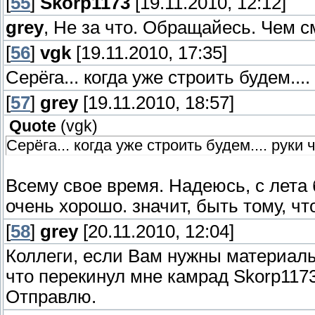
[
55
]
Skorp1173
[19.11.2010, 12:12]
grey
, Не за что. Обращайесь. Чем с
[
56
]
vgk
[19.11.2010, 17:35]
Серёга... когда уже строить будем...
[
57
]
grey
[19.11.2010, 18:57]
Quote
(
vgk
)
Серёга... когда уже строить будем.... руки
Всему свое время. Надеюсь, с лета 
очень хорошо. значит, быть тому, чт
[
58
]
grey
[20.11.2010, 12:04]
Коллеги, если Вам нужны материал
что перекинул мне камрад Skorp1173
Отправлю.