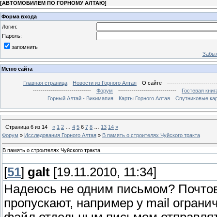
[
АВТОМОБИЛЕМ ПО ГОРНОМУ АЛТАЮ
]
Форма входа
Логин:
Пароль:
запомнить
Забыл
Меню сайта
Главная страница
Новости из Горного Алтая
О сайте
-------------------------
------------------------------
Форум
------------------------------
Гостевая книг
Горный Алтай - Викимапия
Карты Горного Алтая
Спутниковые кар
Страница
6
из
14
«
1
2
…
4
5
6
7
8
…
13
14
»
Форум
»
Исследования Горного Алтая
»
В память о строителях Чуйского тракта
В память о строителях Чуйского тракта
[
51
]
galt
[19.11.2010, 11:34]
Надеюсь не одним письмом? Почто
пропускают, например у mail огранич