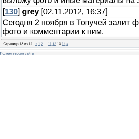
выложу фото и иные материалы на э
[
130
]
grey
[02.11.2012, 16:37]
Cегодня 2 ноября в Топучей залит 
фото и комментарии к ним.
Страница
13
из
14
«
1
2
…
11
12
13
14
»
Полная версия сайта