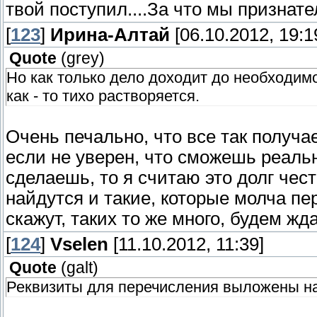
твой поступил....За что мы признате
[
123
]
Ирина-Алтай
[06.10.2012, 19:1
Quote
(
grey
)
Но как только дело доходит до необходим
как - то тихо растворяется.
Очень печально, что все так получа
если не уверен, что сможешь реально
сделаешь, то я считаю это долг чес
найдутся и такие, которые молча пе
скажут, таких то же много, будем жда
[
124
]
Vselen
[11.10.2012, 11:39]
Quote
(
galt
)
Реквизиты для перечисления выложены н