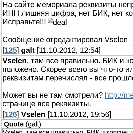
На сайте мемориала реквизиты непр
ИНН лишняя цифра, нет БИК, нет ко
Исправьте!!!
Сообщение отредактировал
Vselen
[
125
]
galt
[11.10.2012, 12:54]
Vselen
, там все правильно. БИК и к
положено. Скорее всего вы что-то и
реквизитам перечислял - все прошл
Может вы не там смотрели?
http://m
странице все реквизиты.
[
126
]
Vselen
[11.10.2012, 19:56]
Quote
(
galt
)
Vselen, там все правильно. БИК и корсчет