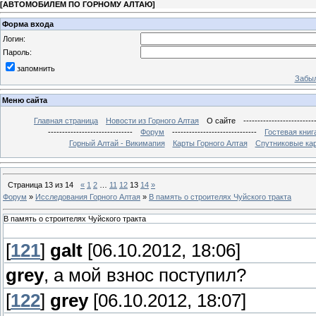
[
АВТОМОБИЛЕМ ПО ГОРНОМУ АЛТАЮ
]
Форма входа
Логин:
Пароль:
запомнить
Забыл
Меню сайта
Главная страница
Новости из Горного Алтая
О сайте
-------------------------
------------------------------
Форум
------------------------------
Гостевая книг
Горный Алтай - Викимапия
Карты Горного Алтая
Спутниковые кар
Страница
13
из
14
«
1
2
…
11
12
13
14
»
Форум
»
Исследования Горного Алтая
»
В память о строителях Чуйского тракта
В память о строителях Чуйского тракта
[
121
]
galt
[06.10.2012, 18:06]
grey
, а мой взнос поступил?
[
122
]
grey
[06.10.2012, 18:07]