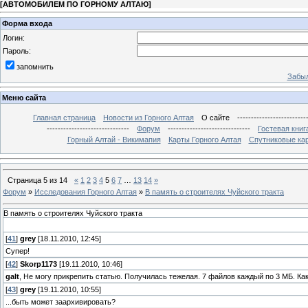
[
АВТОМОБИЛЕМ ПО ГОРНОМУ АЛТАЮ
]
Форма входа
Логин:
Пароль:
запомнить
Забыл
Меню сайта
Главная страница
Новости из Горного Алтая
О сайте
-------------------------
------------------------------
Форум
------------------------------
Гостевая книг
Горный Алтай - Викимапия
Карты Горного Алтая
Спутниковые кар
Страница
5
из
14
«
1
2
3
4
5
6
7
…
13
14
»
Форум
»
Исследования Горного Алтая
»
В память о строителях Чуйского тракта
В память о строителях Чуйского тракта
[
41
]
grey
[18.11.2010, 12:45]
Супер!
[
42
]
Skorp1173
[19.11.2010, 10:46]
galt
, Не могу прикрепить статью. Получилась тежелая. 7 файлов каждый по 3 МБ. Ка
[
43
]
grey
[19.11.2010, 10:55]
...быть может заархивировать?