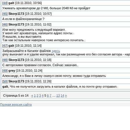
[
44
]
galt
[19.11.2010, 10:56]
Ужимать архиватором до 2 Мб, больше 2048 Кб не пройдет
[
45
]
Skorp1173
[19.11.2010, 10:57]
А если в файлохранилище ?
[
46
]
Skorp1173
[19.11.2010, 11:02]
Или могу предложить следующий вариант.
У меня нет архиватора, напишите адрес почты.
Я вышлю, а вы выставите.
Так как остальным наверное тоже интересно почитать.
[
47
]
galt
[19.11.2010, 11:14]
Забрасывайте в Каталог файлов
здесь
grey выкачает и я удалю материал, так как размещение его без согласия автора - на
[
48
]
Skorp1173
[19.11.2010, 11:18]
С авторскими правами согласен. Сейчас закачаю.
[
49
]
grey
[19.11.2010, 11:24]
Александр, я к Вам в личку скинул свою почту. можно туда отправить
[
50
]
Skorp1173
[19.11.2010, 11:26]
galt
, Что не получется загрузить в каталог файлов, я по почте grey отправил.
Страница
5
из
14
«
1
2
3
4
5
6
7
…
13
14
»
Полная версия сайта