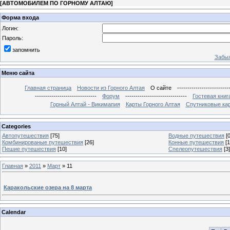
[
АВТОМОБИЛЕМ ПО ГОРНОМУ АЛТАЮ
]
Форма входа
Логин:
Пароль:
запомнить
Забыл
Меню сайта
Главная страница
Новости из Горного Алтая
О сайте
-------------------------
------------------------------
Форум
------------------------------
Гостевая книг
Горный Алтай - Викимапия
Карты Горного Алтая
Спутниковые кар
Categories
Автопутешествия
[75]
Водные путешествия
[0
Комбинированые путешествия
[26]
Конные путешествия
[1
Пешие путешествия
[10]
Спелеопутешествия
[3]
Главная
»
2011
»
Март
»
11
Каракольские озера на 8 марта
Calendar