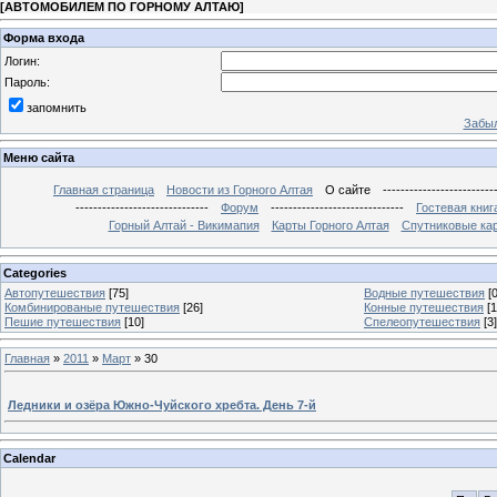
[
АВТОМОБИЛЕМ ПО ГОРНОМУ АЛТАЮ
]
Форма входа
Логин:
Пароль:
запомнить
Забыл
Меню сайта
Главная страница
Новости из Горного Алтая
О сайте
-------------------------
------------------------------
Форум
------------------------------
Гостевая книг
Горный Алтай - Викимапия
Карты Горного Алтая
Спутниковые кар
Categories
Автопутешествия
[75]
Водные путешествия
[0
Комбинированые путешествия
[26]
Конные путешествия
[1
Пешие путешествия
[10]
Спелеопутешествия
[3]
Главная
»
2011
»
Март
»
30
Ледники и озёра Южно-Чуйского хребта. День 7-й
Calendar