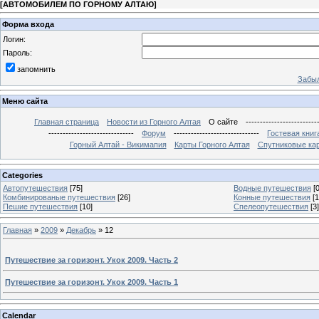
[
АВТОМОБИЛЕМ ПО ГОРНОМУ АЛТАЮ
]
Форма входа
Логин:
Пароль:
запомнить
Забыл
Меню сайта
Главная страница
Новости из Горного Алтая
О сайте
-------------------------
------------------------------
Форум
------------------------------
Гостевая книг
Горный Алтай - Викимапия
Карты Горного Алтая
Спутниковые кар
Categories
Автопутешествия
[75]
Водные путешествия
[0
Комбинированые путешествия
[26]
Конные путешествия
[1
Пешие путешествия
[10]
Спелеопутешествия
[3]
Главная
»
2009
»
Декабрь
»
12
Путешествие за горизонт. Укок 2009. Часть 2
Путешествие за горизонт. Укок 2009. Часть 1
Calendar