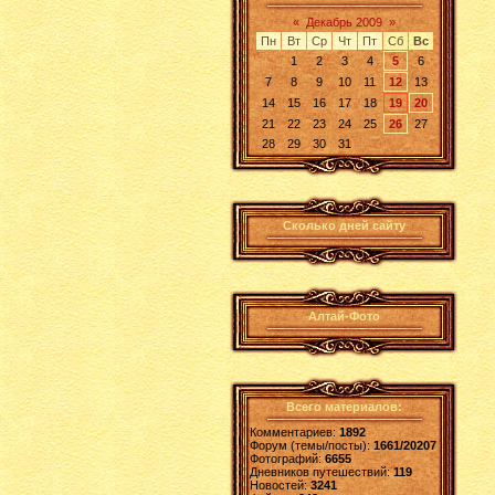
«
Декабрь 2009
»
Пн
Вт
Ср
Чт
Пт
Сб
Вс
1
2
3
4
5
6
7
8
9
10
11
12
13
14
15
16
17
18
19
20
21
22
23
24
25
26
27
28
29
30
31
Сколько дней сайту
Алтай-Фото
Всего материалов:
Комментариев:
1892
Форум (темы/посты):
1661/20207
Фотографий:
6655
Дневников путешествий:
119
Новостей:
3241