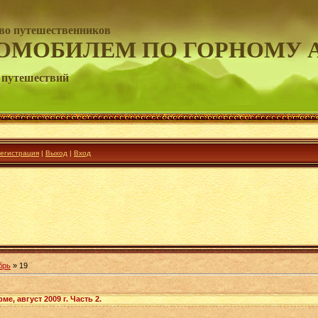
во путешественников
ОМОБИЛЕМ ПО ГОРНОМУ 
 путешествий
егистрация
|
Выход
|
Вход
брь
»
19
е, август 2009 г. Часть 2.