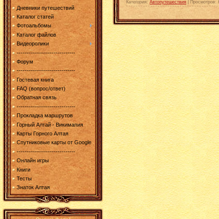
Категория:
Автопутешествия
|
Просмотров:
Дневники путешествий
Каталог статей
Фотоальбомы
Каталог файлов
Видеоролики
------------------------------
Форум
------------------------------
Гостевая книга
FAQ (вопрос/ответ)
Обратная связь
------------------------------
Прокладка маршрутов
Горный Алтай - Викимапия
Карты Горного Алтая
Спутниковые карты от Google
------------------------------
Онлайн игры
Книги
Тесты
Знаток Алтая