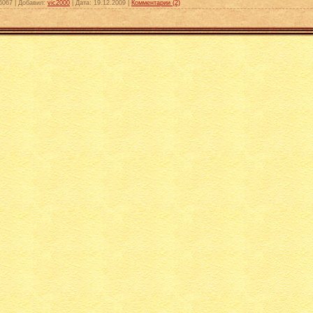
6067
|
Добавил:
vic2000
|
Дата:
19.12.2009
|
Комментарии (2)