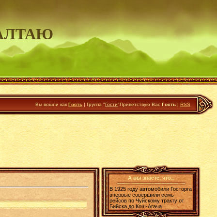
АЛТАЮ
Вы вошли как
Гость
|
Группа
"
Гости
"
Приветствую Вас
Гость
|
RSS
А вы знаете, что..
В 1925 году автомобили Госторга
впервые совершили семь
рейсов по Чуйскому тракту от
Бийска до Кош-Агача