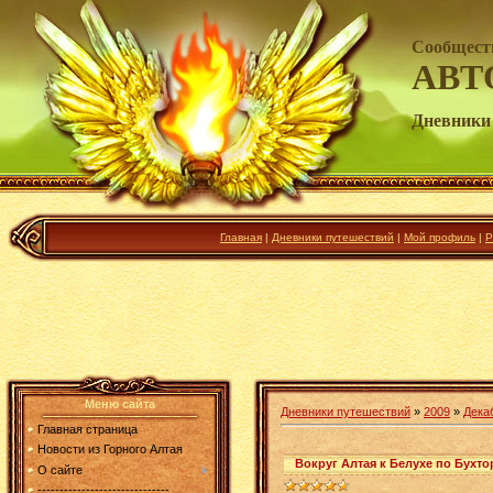
Сообщест
АВТ
Дневники
Главная
|
Дневники путешествий
|
Мой профиль
|
Р
Меню сайта
Дневники путешествий
»
2009
»
Дека
Главная страница
Новости из Горного Алтая
Вокруг Алтая к Белухе по Бухторм
О сайте
------------------------------