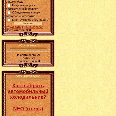
эффект будет
Безусловно, даст
положительный эффект
Объединение ускорит
развитие многократно
Мне трудно об этом судить
Результаты
|
Архив опросов
Всего ответов:
308
Статистика
На сайте всего:
21
Гостей:
21
Пользователей:
0
ЭТО ИНТЕРЕСНО
Как выбрать
автомобильный
холодильник?
NEO (отель)