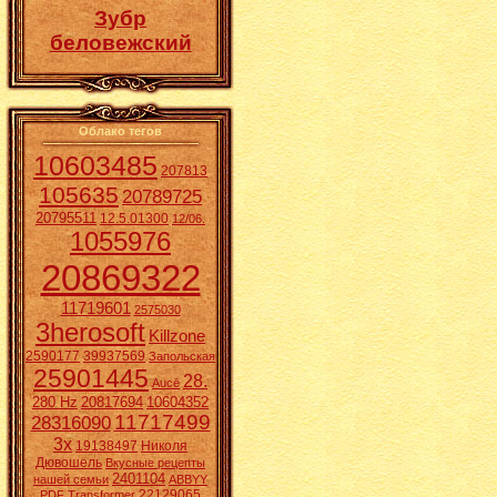
Зубр
беловежский
Облако тегов
10603485
207813
105635
20789725
20795511
12.5.01300
12/06.
1055976
20869322
11719601
2575030
3herosoft
Killzone
2590177
39937569
Запольская
25901445
28.
Aucē
280 Hz
20817694
10604352
11717499
28316090
3x
19138497
Николя
Дювошель
Вкусные рецепты
2401104
нашей семьи
ABBYY
22129065
PDF Transformer