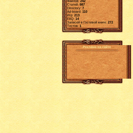
Файлов:
242
Статей:
987
Directory:
7
Ad-board:
110
Игр:
213
FAQ:
14
Записей в Гостевой книге:
272
Tестов:
1
Реклама на сайте