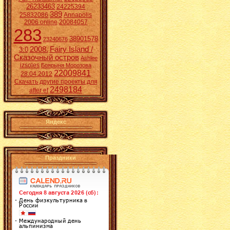
26233463
24225394
389
25832086
Annapolis
2006 online
20084057
283
38901578
23240676
2008.
Fairy Island /
3:0
Сказочный остров
Ashlee
izsoles
Боярыня Морозова
22009841
28.04.2012
Скачать другие проекты для
2498184
after ef
Яндекс
Праздники